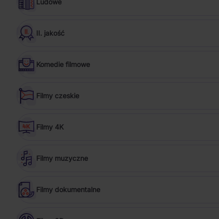
Ludowe
II. jakość
Komedie filmowe
Filmy czeskie
Filmy 4K
Filmy muzyczne
Filmy dokumentalne