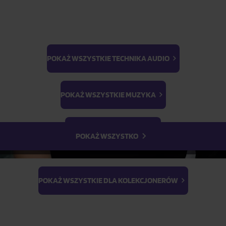
POKAŻ WSZYSTKIE TECHNIKA AUDIO
BTS
Light Stick & Keyring
POKAŻ WSZYSTKIE MUZYKA
Stray Kids
POKAŻ WSZYSTKIE FILMY
POKAŻ WSZYSTKO
POKAŻ WSZYSTKIE DLA KOLEKCJONERÓW