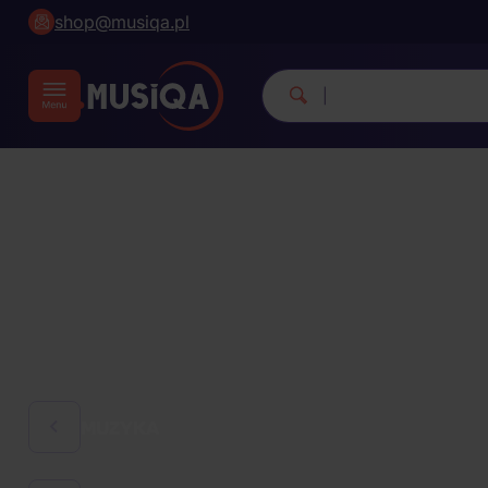
shop@musiqa.pl
Michael Jackson.
|
MUZYKA