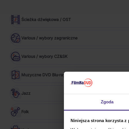
R&B
Ścieżka dźwiękowa / OST
Various / wybory zagraniczne
Various / wybory CZ&SK
Muzyczne DVD Blu-ray
Jazz
Zgoda
Folk
Niniejsza strona korzysta z