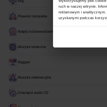
Wykorzystujemy pliki cookie 
Kraj
ruch w naszej witrynie. Inf
reklamowym i analitycznym. 
Piosenki trampskie
uzyskanymi podczas korzysta
Kolędy bożonarodzeniowe
Muzyka taneczna
Reggae
Muzyka relaksacyjna
Dziecięce audio CD