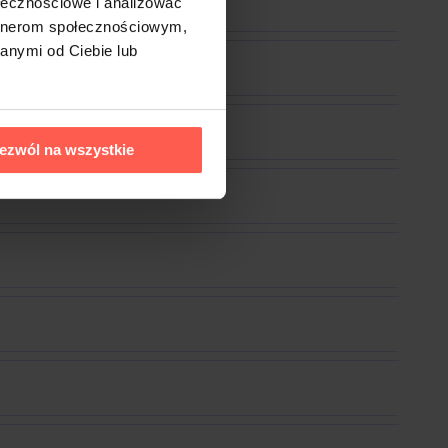
ołecznościowe i analizować
artnerom społecznościowym,
anymi od Ciebie lub
ezwól na wszystkie