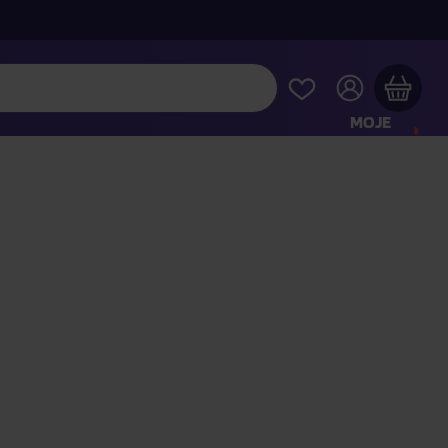
MOJE
KONTO
Twój koszyk zakupowy jest pusty
RAWDŹ NAJPOPULARNIEJSZE PRODUKTY
 jeszcze za
400,00 zł
a dostawę macie za darmo
Kontynuuj zakupy