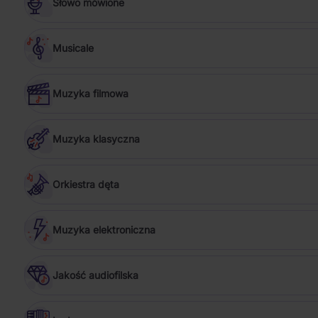
Słowo mówione
Musicale
Muzyka filmowa
Muzyka klasyczna
Orkiestra dęta
Muzyka elektroniczna
Jakość audiofilska