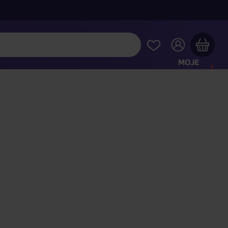
MOJE
KONTO
Twój koszyk zakupowy jest pusty
RAWDŹ NAJPOPULARNIEJSZE PRODUKTY
 jeszcze za
400,00 zł
a dostawę macie za darmo
Kontynuuj zakupy