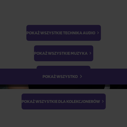
POKAŻ WSZYSTKIE TECHNIKA AUDIO
BTS
Light Stick & Keyring
POKAŻ WSZYSTKIE MUZYKA
Stray Kids
POKAŻ WSZYSTKIE FILMY
POKAŻ WSZYSTKO
Aluminiowe adaptery NAB
POKAŻ WSZYSTKIE DLA KOLEKCJONERÓW
Na magazynie
(1 szt.)