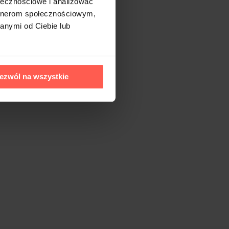
ołecznościowe i analizować
artnerom społecznościowym,
anymi od Ciebie lub
ezwól na wszystkie