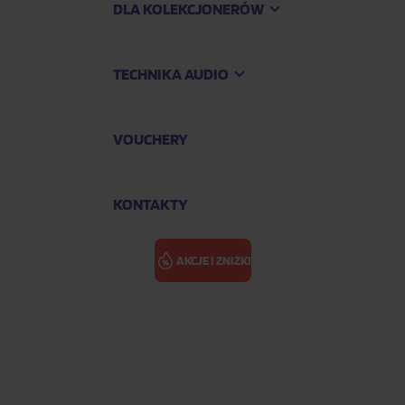
DLA KOLEKCJONERÓW
TECHNIKA AUDIO
VOUCHERY
KONTAKTY
AKCJE I ZNIŻKI
rds - NAB Revox (Black)
ABC RECORDS