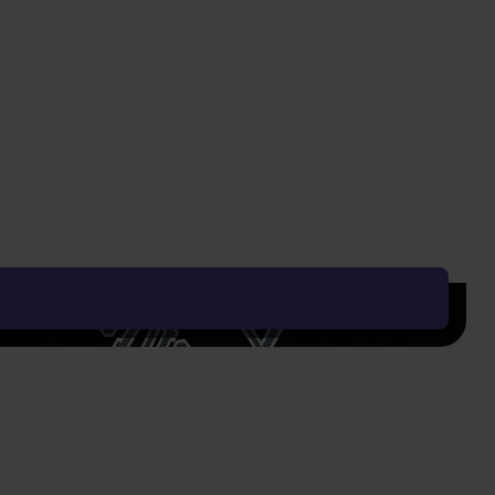
 do szpulowych magnetofonów
Cały opis
Przewidywana wysyłka
06.08.2026