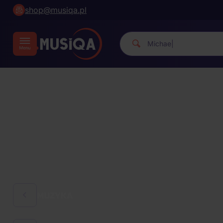
shop@musiqa.pl
Michael Jackson.
|
MUZYKA