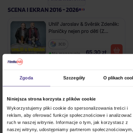
SCENA I EKRAN 2016 - 2026
Uhlíř Jaroslav & Svěrák Zdeněk:
Písničky nejen pro děti (Z
pohádek a televizního pořadu
3CD
Hodina zpěvu)
65,30 zł
Na magazynie
Pink Floyd: Pink Floyd At Pompeii
MCMLXXII
Zgoda
Szczegóły
O plikach coo
Blu-ray
Niniejsza strona korzysta z plików cookie
127,80 zł
Na magazynie
Wykorzystujemy pliki cookie do spersonalizowania treści i
reklam, aby oferować funkcje społecznościowe i analizować
Soundtrack: Dirty Dancing
ruch w naszej witrynie. Informacje o tym, jak korzystasz z
(Hříšný Tanec)
naszej witryny, udostępniamy partnerom społecznościowym