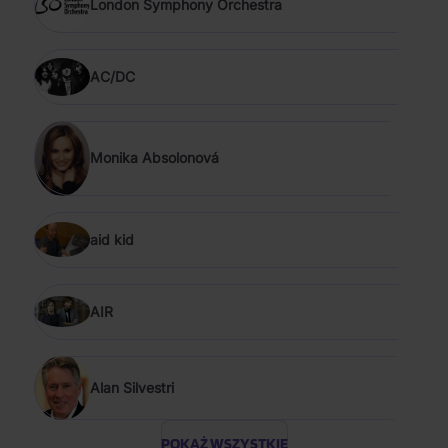
London Symphony Orchestra
AC/DC
Monika Absolonová
aid kid
AIR
Alan Silvestri
POKAŻ WSZYSTKIE