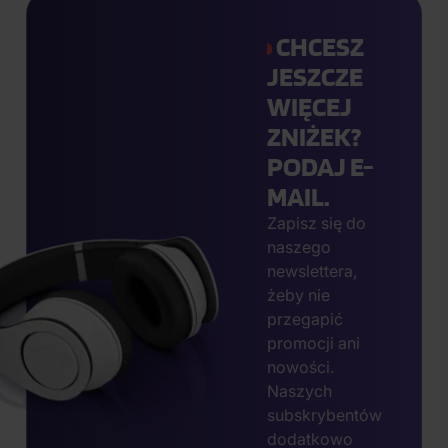
CHCESZ
JESZCZE
WIĘCEJ
ZNIŻEK?
PODAJ E-
MAIL.
Zapisz się do
naszego
newslettera,
żeby nie
przegapić
promocji ani
nowości.
Naszych
subskrybentów
dodatkowo