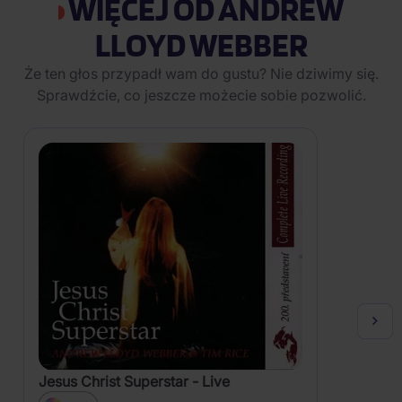
WIĘCEJ OD ANDREW
LLOYD WEBBER
Że ten głos przypadł wam do gustu? Nie dziwimy się.
Sprawdźcie, co jeszcze możecie sobie pozwolić.
Jesus Christ Superstar - Live