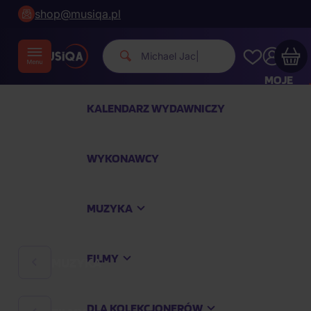
shop@musiqa.pl
Michael Jackson.
|
MOJE
KONTO
KALENDARZ WYDAWNICZY
Twój koszyk zakupowy jest pusty
WYKONAWCY
SPRAWDŹ NAJPOPULARNIEJSZE PRODUKTY
MUZYKA
Kup jeszcze za
400,00 zł
a dostawę macie za
darmo
FILMY
MUZYKA
Kontynuuj zakupy
DLA KOLEKCJONERÓW