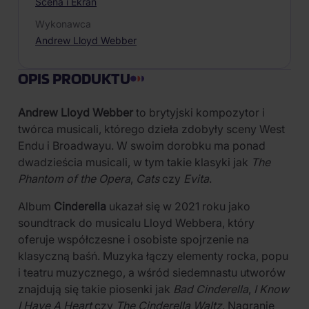
Scena i Ekran
Wykonawca
Andrew Lloyd Webber
OPIS PRODUKTU
Andrew Lloyd Webber
to brytyjski kompozytor i
twórca musicali, którego dzieła zdobyły sceny West
Endu i Broadwayu. W swoim dorobku ma ponad
dwadzieścia musicali, w tym takie klasyki jak
The
Phantom of the Opera
,
Cats
czy
Evita
.
Album
Cinderella
ukazał się w 2021 roku jako
soundtrack do musicalu Lloyd Webbera, który
oferuje współczesne i osobiste spojrzenie na
klasyczną baśń. Muzyka łączy elementy rocka, popu
i teatru muzycznego, a wśród siedemnastu utworów
znajdują się takie piosenki jak
Bad Cinderella
,
I Know
I Have A Heart
czy
The Cinderella Waltz
. Nagranie