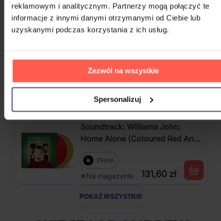
reklamowym i analitycznym. Partnerzy mogą połączyć te
Vinyl
informacje z innymi danymi otrzymanymi od Ciebie lub
80,80 zł
Na magazynie
uzyskanymi podczas korzystania z ich usług.
Soundtrack: Stranger Things:
Soundtrack From The Netflix
Zezwól na wszystkie
Series, Season 4
2Vinyl
109,00 zł
Spersonalizuj
Na magazynie
Soundtrack: Williams John:
Home Alone (Coloured Red And
Gold Vinyl, Re-Issue)
2Vinyl
131,60 zł
Na magazynie
POKAŻ WSZYSTKIE