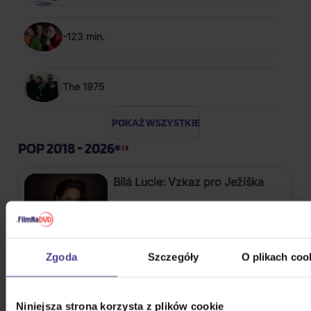
-123 min.
The 1975
POKAŻ WSZYSTKIE
POP 2018 - 2026
Bílá Lucie: Vzkaz pro Ježíška
CD
52,50 zł
Na magazynie
Zgoda
Szczegóły
O plikach coo
Gott Karel: Snění o Vánocích
Niniejsza strona korzysta z plików cookie