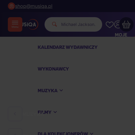
shop@musiqa.pl
Mi
|
MOJE
KONTO
KALENDARZ WYDAWNICZY
Twój koszyk zakupowy jest pusty
WYKONAWCY
SPRAWDŹ NAJPOPULARNIEJSZE PRODUKTY
MUZYKA
Kup jeszcze za
400,00 zł
a dostawę macie za
darmo
FILMY
MUZYKA
Kontynuuj zakupy
DLA KOLEKCJONERÓW