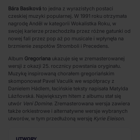
Bára Basiková
to jedna z wyrazistych postaci
czeskiej muzyki popularnej. W 1991 roku otrzymała
nagrodę Anděl w kategorii Wokalistka Roku, w
swojej karierze przechodziła przez różne gatunki od
nowej fali przez pop aż po musicale i wpłynęła na
brzmienie zespołów Stromboli i Precedens.
Album
Gregoriana
ukazuje się w zremasterowanej
wersji z okazji 25. rocznicy powstania oryginału.
Muzykę inspirowaną chorałem gregoriańskim
skomponował Pavel Vaculík we współpracy z
Danielem Hádlem, łacińskie teksty napisała Matylda
Lázňovská. Największym hitem z albumu stał się
utwór
Veni Domine
. Zremasterowana wersja zawiera
także orkiestrowe i alternatywne wersje wybranych
utworów, w tym przedłużoną wersję
Kyrie Eleison
.
UTWORY