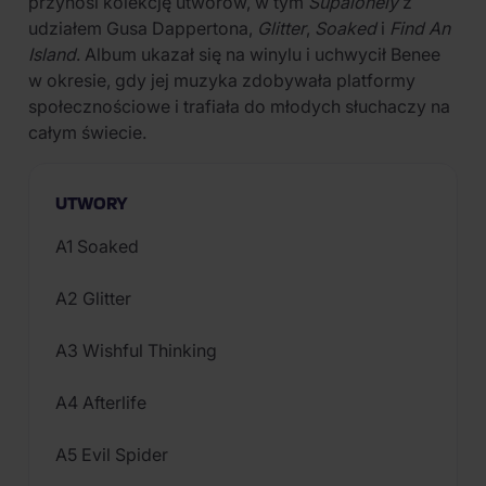
przynosi kolekcję utworów, w tym
Supalonely
z
udziałem Gusa Dappertona,
Glitter
,
Soaked
i
Find An
Island
. Album ukazał się na winylu i uchwycił Benee
w okresie, gdy jej muzyka zdobywała platformy
społecznościowe i trafiała do młodych słuchaczy na
całym świecie.
UTWORY
A1 Soaked
A2 Glitter
A3 Wishful Thinking
A4 Afterlife
A5 Evil Spider