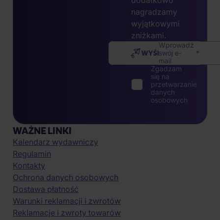
dodatkowo
nagradzamy
wyjątkowymi
zniżkami.
Wprowadź
WYŚLIJ
swój e-
mail
Zgadzam
się na
przetwarzanie
danych
osobowych
WAŻNE LINKI
Kalendarz wydawniczy
Regulamin
Kontakty
Ochrona danych osobowych
Dostawa płatność
Warunki reklamacji i zwrotów
Reklamacje i zwroty towarów