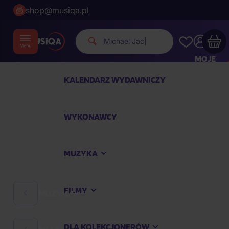
shop@musiqa.pl
Michael Jackson.
|
MOJE
KONTO
KALENDARZ WYDAWNICZY
Twój koszyk zakupowy jest pusty
WYKONAWCY
SPRAWDŹ NAJPOPULARNIEJSZE PRODUKTY
MUZYKA
Kup jeszcze za
400,00 zł
a dostawę macie za
darmo
FILMY
MUZYKA
Kontynuuj zakupy
DLA KOLEKCJONERÓW