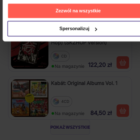
CD
Zezwól na wszystkie
122,20 zł
Na magazynie
Spersonalizuj
Stray Kids: SKZHOP HIPTAPE(合
Hop) (SKZHOP Version)
CD
122,20 zł
Na magazynie
Kabát: Original Albums Vol. 1
4CD
84,50 zł
Na magazynie
POKAŻ WSZYSTKIE