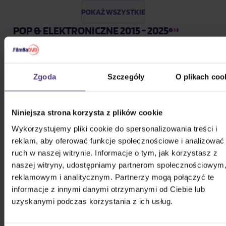
POKAŻ WSZYSTKIE
POP & ELEKTRONICZNE 2015 - 2025
Bílá Lucie: Vzkaz pro Ježíška
Zgoda
Szczegóły
O plikach coo
CD
52,50 zł
Na magazynie
Niniejsza strona korzysta z plików cookie
Wykorzystujemy pliki cookie do spersonalizowania treści i
Gott Karel: Snění o Vánocích
reklam, aby oferować funkcje społecznościowe i analizować
ruch w naszej witrynie. Informacje o tym, jak korzystasz z
3CD
naszej witryny, udostępniamy partnerom społecznościowym
75,10 zł
Na magazynie
reklamowym i analitycznym. Partnerzy mogą połączyć te
informacje z innymi danymi otrzymanymi od Ciebie lub
uzyskanymi podczas korzystania z ich usług.
Katseye: Beautiful Chaos