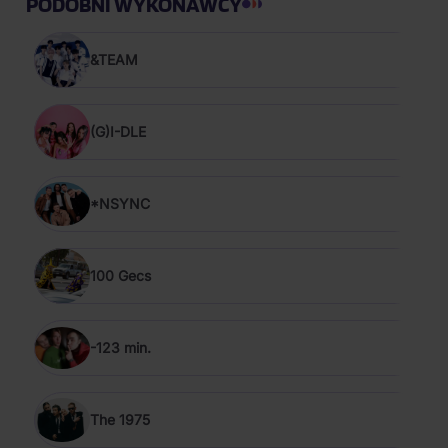
PODOBNI WYKONAWCY
&TEAM
(G)I-DLE
*NSYNC
100 Gecs
-123 min.
The 1975