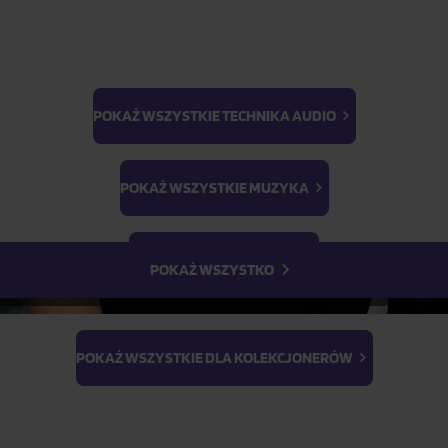
POKAŻ WSZYSTKIE TECHNIKA AUDIO
BTS
Light Stick & Keyring
POKAŻ WSZYSTKIE MUZYKA
Stray Kids
POKAŻ WSZYSTKIE FILMY
POKAŻ WSZYSTKO
POKAŻ WSZYSTKIE DLA KOLEKCJONERÓW