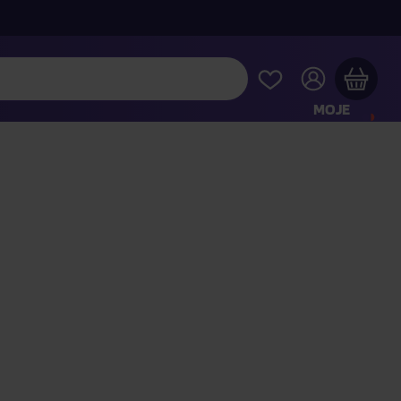
MOJE
KONTO
Twój koszyk zakupowy jest pusty
RAWDŹ NAJPOPULARNIEJSZE PRODUKTY
 jeszcze za
400,00 zł
a dostawę macie za darmo
Kontynuuj zakupy