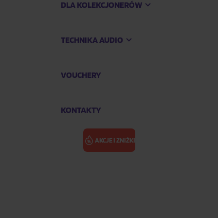
DLA KOLEKCJONERÓW
TECHNIKA AUDIO
VOUCHERY
KONTAKTY
AKCJE I ZNIŻKI
 BPtour: Paper Book
BLACKPINK: