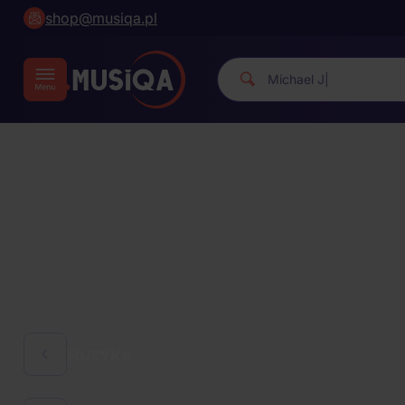
shop@musiqa.pl
Michael Jackso
|
MUZYKA