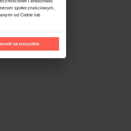
ołecznościowe i analizować
artnerom społecznościowym,
anymi od Ciebie lub
ezwól na wszystkie