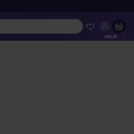
MOJE
KONTO
Twój koszyk zakupowy jest pusty
RAWDŹ NAJPOPULARNIEJSZE PRODUKTY
 jeszcze za
400,00 zł
a dostawę macie za darmo
Kontynuuj zakupy