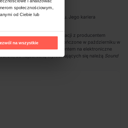
ołecznościowe i analizować
artnerom społecznościowym,
anymi od Ciebie lub
 wpływowych muzyków XX wieku. Jego kariera
at 70.
ńskiej trylogii – serii kolaboracji z producentem
ille pod Paryżem i zostały ukończone w październiku w
ezwól na wszystkie
alny, awangardowy styl, z akcentem na elektroniczne
tworów, do najbardziej wyróżniających się należą
Sound