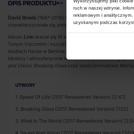
Wykorzystujemy pliki cookie 
OPIS PRODUKTU
ruch w naszej witrynie. Inf
reklamowym i analitycznym. 
David Bowie
(1947–2016) był angielskim wokalistą, ko
uzyskanymi podczas korzysta
charakteryzowała się zmiennością i kładła nacisk na wiz
Album
Low
ukazał się 14 stycznia 1977 roku nakładem wy
Tonym Viscontim i muzykiem Brianem Eno. Nagrania odb
studiach Hansa w Berlinie Zachodnim. Pierwotny roboczy
tekstury i atmosferyczne instrumentale, Bowie pogłębił 
and Vision
,
Breaking Glass
oraz sześciominutowa
Warsz
UTWORY
1. Speed Of Life (2017 Remastered Version) [2:47]
2. Breaking Glass (2017 Remastered Version) [1:52]
3. What In The World (2017 Remastered Version) [2:2
4. Sound And Vision (2017 Remastered Version) [3:03