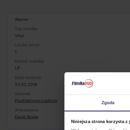
190295842918
Producent / Marka
Warner
Typ nośnika
Vinyl
Liczba winyli
1
Format nośnika
LP
Data wydania
23.02.2018
Gatunek
Pop
Elektroniczne
Rock
Zgoda
Wykonawca
David Bowie
Niniejsza strona korzysta z