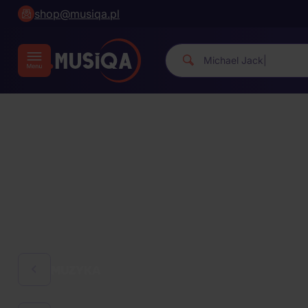
shop@musiqa.pl
Michael J
|
MUZYKA