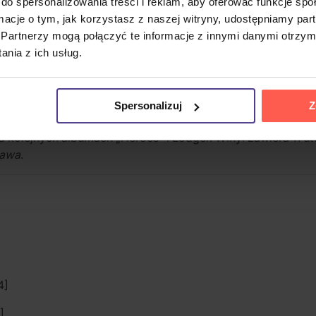
do spersonalizowania treści i reklam, aby oferować funkcje sp
ormacje o tym, jak korzystasz z naszej witryny, udostępniamy p
Partnerzy mogą połączyć te informacje z innymi danymi otrzym
mpozytorem i aktorem, uważanym za jednego z najbardziej
nia z ich usług.
ualną prezentację, szczególne uznanie zyskał za twórczość l
twórni RCA Records i stanowi pierwszą część tak zwanej berli
ywały się od września 1976 roku w zamku Château d'Hérouv
Spersonalizuj
Z
 tytuł płyty brzmiał New Music Night and Day. Eksperyment
na kolejnych albumach „Heroes” i Lodger. Winyl zawiera 11 u
awa
.
4]
]