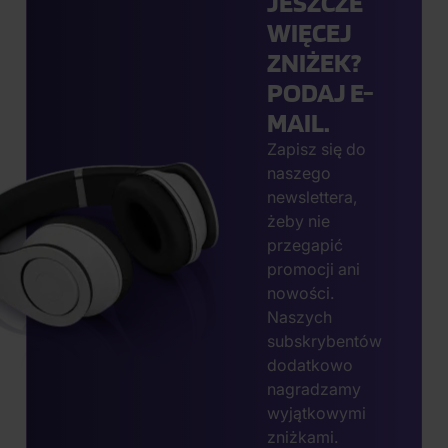
JESZCZE
WIĘCEJ
ZNIŻEK?
PODAJ E-
MAIL.
Zapisz się do
naszego
newslettera,
żeby nie
przegapić
promocji ani
nowości.
Naszych
subskrybentów
dodatkowo
nagradzamy
wyjątkowymi
zniżkami.