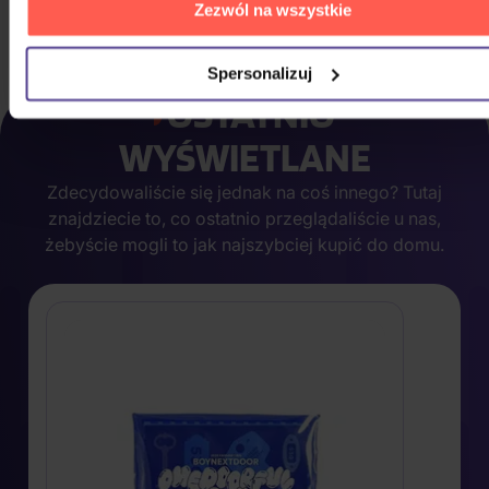
165,50 zł
Na magazynie
Zezwól na wszystkie
DO KOSZYKA
Spersonalizuj
OSTATNIO
WYŚWIETLANE
Zdecydowaliście się jednak na coś innego? Tutaj
znajdziecie to, co ostatnio przeglądaliście u nas,
żebyście mogli to jak najszybciej kupić do domu.