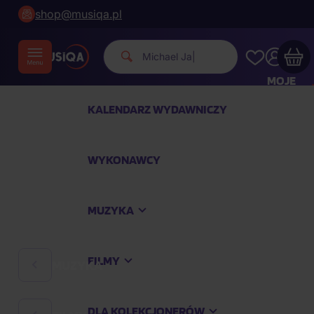
shop@musiqa.pl
Michael Jackson.
|
MOJE
KONTO
KALENDARZ WYDAWNICZY
Twój koszyk zakupowy jest pusty
WYKONAWCY
SPRAWDŹ NAJPOPULARNIEJSZE PRODUKTY
MUZYKA
Kup jeszcze za
400,00 zł
a dostawę macie za
darmo
FILMY
MUZYKA
Kontynuuj zakupy
DLA KOLEKCJONERÓW