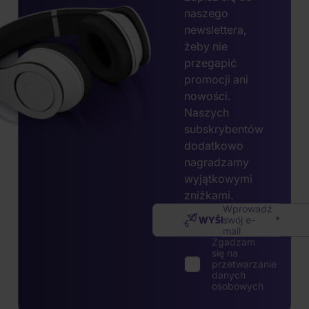
naszego
newslettera,
żeby nie
przegapić
promocji ani
nowości.
Naszych
subskrybentów
dodatkowo
nagradzamy
wyjątkowymi
zniżkami.
Wprowadź
WYŚLIJ
swój e-
mail
Zgadzam
się na
przetwarzanie
danych
osobowych