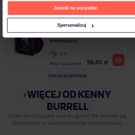
15CD
Zezwól na wszystkie
118,40 zł
Na magazynie
Spersonalizuj
Bocelli Andrea: Duets (30th
Anniversary)
2CD
99,60 zł
Na magazynie
POKAŻ WSZYSTKIE
WIĘCEJ OD KENNY
BURRELL
Że ten głos przypadł wam do gustu? Nie dziwimy się.
Sprawdźcie, co jeszcze możecie sobie pozwolić.