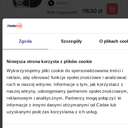
2Vinyl
116,50 zł
Na magazynie
Soundtrack: Stranger Things:
Soundtrack From The Netflix
Series, Season 4
Zgoda
Szczegóły
O plikach coo
2Vinyl
109,00 zł
Na magazynie
Niniejsza strona korzysta z plików cookie
Wykorzystujemy pliki cookie do spersonalizowania treści i
V (BTS): Layover
reklam, aby oferować funkcje społecznościowe i analizować
ruch w naszej witrynie. Informacje o tym, jak korzystasz z
CD
naszej witryny, udostępniamy partnerom społecznościowym
reklamowym i analitycznym. Partnerzy mogą połączyć te
124,10 zł
Niedostępne
informacje z innymi danymi otrzymanymi od Ciebie lub
uzyskanymi podczas korzystania z ich usług.
Gott Karel: Singly / 300 písní z let
1962-2019