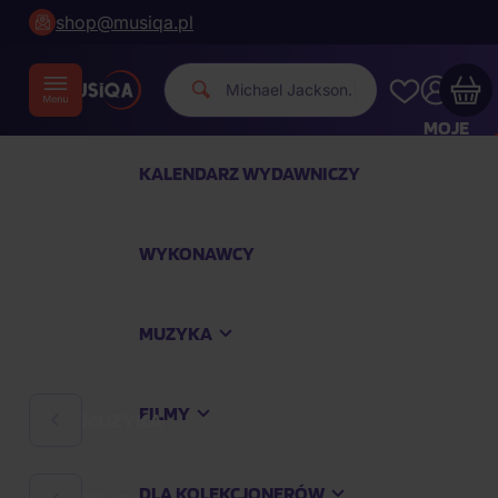
shop@musiqa.pl
Michael
|
MOJE
KONTO
KALENDARZ WYDAWNICZY
Twój koszyk zakupowy jest pusty
WYKONAWCY
SPRAWDŹ NAJPOPULARNIEJSZE PRODUKTY
MUZYKA
Kup jeszcze za
400,00 zł
a dostawę macie za
darmo
FILMY
MUZYKA
Kontynuuj zakupy
DLA KOLEKCJONERÓW