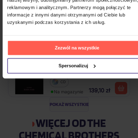
naszej witryny, udostępniamy partnerom społecznościowym
reklamowym i analitycznym. Partnerzy mogą połączyć te
David Michal: 20 největších hitů
informacje z innymi danymi otrzymanymi od Ciebie lub
uzyskanymi podczas korzystania z ich usług.
CD
48,80 zł
Na magazynie
Zezwól na wszystkie
Blackpink: Born Pink (BOX, Pink
Spersonalizuj
Version)
CD
139,10 zł
Na magazynie
POKAŻ WSZYSTKIE
WIĘCEJ OD THE
CHEMICAL BROTHERS