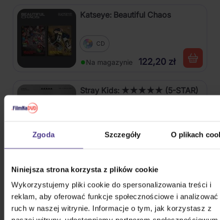
Katseye: Beautiful Chaos
CD
122,20 zł
Na magazynie
Stray Kids: ★★★★★ (5-STAR)
CD
Zgoda
Szczegóły
O plikach coo
129,70 zł
Na magazynie
Stray Kids: Maxident
Niniejsza strona korzysta z plików cookie
Wykorzystujemy pliki cookie do spersonalizowania treści i
CD
reklam, aby oferować funkcje społecznościowe i analizować
ruch w naszej witrynie. Informacje o tym, jak korzystasz z
125,90 zł
Na magazynie