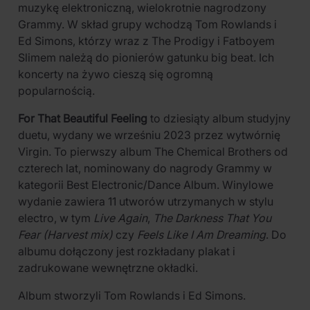
muzykę elektroniczną, wielokrotnie nagrodzony
Grammy. W skład grupy wchodzą Tom Rowlands i
Ed Simons, którzy wraz z The Prodigy i Fatboyem
Slimem należą do pionierów gatunku big beat. Ich
koncerty na żywo cieszą się ogromną
popularnością.
For That Beautiful Feeling
to dziesiąty album studyjny
duetu, wydany we wrześniu 2023 przez wytwórnię
Virgin. To pierwszy album The Chemical Brothers od
czterech lat, nominowany do nagrody Grammy w
kategorii Best Electronic/Dance Album. Winylowe
wydanie zawiera 11 utworów utrzymanych w stylu
electro, w tym
Live Again
,
The Darkness That You
Fear (Harvest mix)
czy
Feels Like I Am Dreaming
. Do
albumu dołączony jest rozkładany plakat i
zadrukowane wewnętrzne okładki.
Album stworzyli Tom Rowlands i Ed Simons.