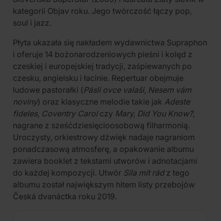
kategorii Objav roku. Jego twórczość łączy pop,
soul i jazz.
Płyta ukazała się nakładem wydawnictwa Supraphon
i oferuje 14 bożonarodzeniowych pieśni i kolęd z
czeskiej i europejskiej tradycji, zaśpiewanych po
czesku, angielsku i łacinie. Repertuar obejmuje
ludowe pastorałki (
Pásli ovce valaši
,
Nesem vám
noviny
) oraz klasyczne melodie takie jak
Adeste
fideles
,
Coventry Carol
czy
Mary, Did You Know?
,
nagrane z sześćdziesięcioosobową filharmonią.
Uroczysty, orkiestrowy dźwięk nadaje nagraniom
ponadczasową atmosferę, a opakowanie albumu
zawiera booklet z tekstami utworów i adnotacjami
do każdej kompozycji. Utwór
Síla mít rád
z tego
albumu został największym hitem listy przebojów
Česká dvanáctka roku 2019.