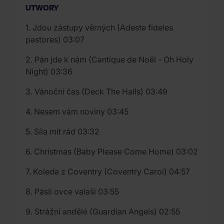
UTWORY
1. Jdou zástupy věrných (Adeste fideles
pastores) 03:07
2. Pán jde k nám (Cantique de Noël - Oh Holy
Night) 03:36
3. Vánoční čas (Deck The Halls) 03:49
4. Nesem vám noviny 03:45
5. Síla mít rád 03:32
6. Christmas (Baby Please Come Home) 03:02
7. Koleda z Coventry (Coventry Carol) 04:57
8. Pásli ovce valaši 03:55
9. Strážní andělé (Guardian Angels) 02:55