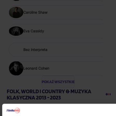
Caroline Shaw
Eva Cassidy
Bez interpreta
Leonard Cohen
POKAŻ WSZYSTKIE
FOLK, WORLD I COUNTRY & MUZYKA
KLASYCZNA 2013 - 2023
Zagorová Hana, Margita Štefan: