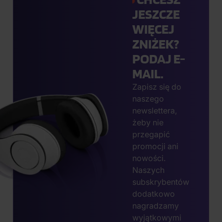
JESZCZE
WIĘCEJ
ZNIŻEK?
PODAJ E-
MAIL.
Zapisz się do
naszego
newslettera,
żeby nie
przegapić
promocji ani
nowości.
Naszych
subskrybentów
dodatkowo
nagradzamy
wyjątkowymi