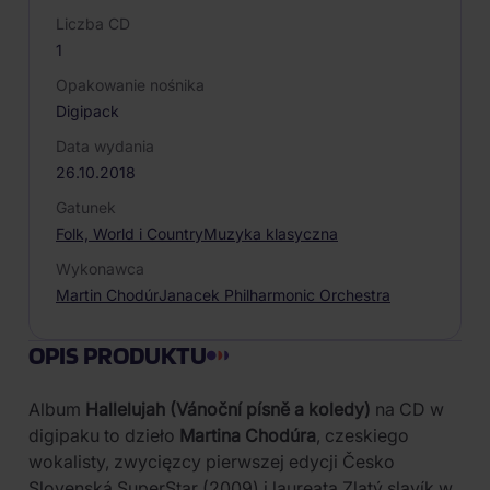
Liczba CD
1
Opakowanie nośnika
Digipack
Data wydania
26.10.2018
Gatunek
Folk, World i Country
Muzyka klasyczna
Wykonawca
Martin Chodúr
Janacek Philharmonic Orchestra
OPIS PRODUKTU
Album
Hallelujah (Vánoční písně a koledy)
na CD w
digipaku to dzieło
Martina Chodúra
, czeskiego
wokalisty, zwycięzcy pierwszej edycji Česko
Slovenská SuperStar (2009) i laureata Zlatý slavík w