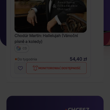
Chodúr Martin: Hallelujah (Vánoční
písně a koledy)
CD
54,40 zł
Do tygodnia
MONITOROWAĆ DOSTĘPNOŚĆ
CHCESZ