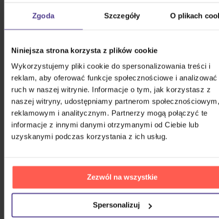
Ave – Komplet
Zgoda
Szczegóły
O plikach coo
2CD
46,90 zł
Na magazynie
Niniejsza strona korzysta z plików cookie
Duchoň Karol: S úsmevom
Wykorzystujemy pliki cookie do spersonalizowania treści i
reklam, aby oferować funkcje społecznościowe i analizować
Vinyl
ruch w naszej witrynie. Informacje o tym, jak korzystasz z
naszej witryny, udostępniamy partnerom społecznościowym
Do 1 do 2
84,50 zł
tygodni
reklamowym i analitycznym. Partnerzy mogą połączyć te
informacje z innymi danymi otrzymanymi od Ciebie lub
uzyskanymi podczas korzystania z ich usług.
Gott Karel: Singly / 300 písní z let
1962-2019
15CD
Zezwól na wszystkie
118,40 zł
Na magazynie
Spersonalizuj
Il Volo: 10 Years: The Best Of