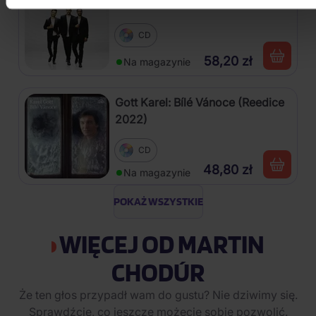
CD
58,20 zł
Na magazynie
Gott Karel: Bílé Vánoce (Reedice
2022)
CD
48,80 zł
Na magazynie
POKAŻ WSZYSTKIE
WIĘCEJ OD MARTIN
CHODÚR
Że ten głos przypadł wam do gustu? Nie dziwimy się.
Sprawdźcie, co jeszcze możecie sobie pozwolić.