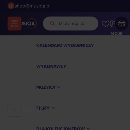
shop@musiqa.pl
Michael Jackso
|
MOJE
KONTO
KALENDARZ WYDAWNICZY
Twój koszyk zakupowy jest pusty
WYKONAWCY
SPRAWDŹ NAJPOPULARNIEJSZE PRODUKTY
MUZYKA
Kup jeszcze za
400,00 zł
a dostawę macie za
darmo
FILMY
MUZYKA
Kontynuuj zakupy
DLA KOLEKCJONERÓW