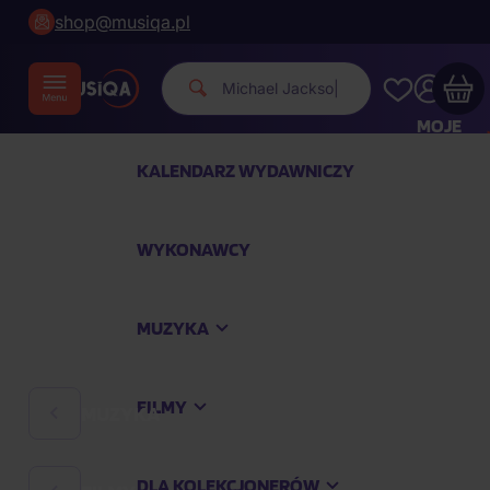
shop@musiqa.pl
Michael Jackson
|
MOJE
KONTO
KALENDARZ WYDAWNICZY
Twój koszyk zakupowy jest pusty
WYKONAWCY
SPRAWDŹ NAJPOPULARNIEJSZE PRODUKTY
MUZYKA
Kup jeszcze za
400,00 zł
a dostawę macie za
darmo
FILMY
MUZYKA
Kontynuuj zakupy
DLA KOLEKCJONERÓW