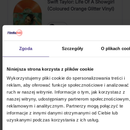
Swift Taylor: Life Of A Showgirl
(Coloured Orange Glitter Vinyl)
Vinyl
188,10 zł
Na magazynie
Zgoda
Szczegóły
O plikach coo
Soundtrack: Stranger Things:
Soundtrack From The Netflix
Series, Season 4
Niniejsza strona korzysta z plików cookie
2Vinyl
Wykorzystujemy pliki cookie do spersonalizowania treści i
109,00 zł
Na magazynie
reklam, aby oferować funkcje społecznościowe i analizować
ruch w naszej witrynie. Informacje o tym, jak korzystasz z
naszej witryny, udostępniamy partnerom społecznościowym
V (BTS): Layover
reklamowym i analitycznym. Partnerzy mogą połączyć te
informacje z innymi danymi otrzymanymi od Ciebie lub
CD
uzyskanymi podczas korzystania z ich usług.
124,10 zł
Niedostępne