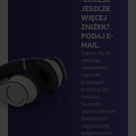
JESZCZE
WIĘCEJ
ZNIŻEK?
PODAJ E-
MAIL.
Zapisz się do
naszego
newslettera,
żeby nie
przegapić
promocji ani
nowości.
Naszych
subskrybentów
dodatkowo
nagradzamy
wyjątkowymi