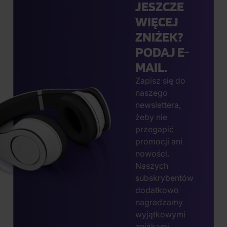
JESZCZE
WIĘCEJ
ZNIŻEK?
PODAJ E-
MAIL.
Zapisz się do
naszego
newslettera,
żeby nie
przegapić
promocji ani
nowości.
Naszych
subskrybentów
dodatkowo
nagradzamy
wyjątkowymi
zniżkami.