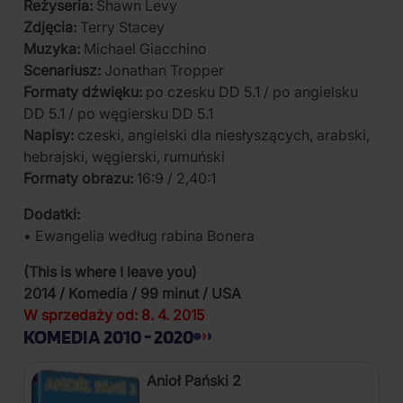
Reżyseria:
Shawn Levy
Zdjęcia:
Terry Stacey
Muzyka:
Michael Giacchino
Scenariusz:
Jonathan Tropper
Formaty dźwięku:
po czesku DD 5.1 / po angielsku
DD 5.1 / po węgiersku DD 5.1
Napisy:
czeski, angielski dla niesłyszących, arabski,
hebrajski, węgierski, rumuński
Formaty obrazu:
16:9 / 2,40:1
Dodatki:
• Ewangelia według rabina Bonera
(This is where I leave you)
2014 / Komedia / 99 minut / USA
W sprzedaży od: 8. 4. 2015
KOMEDIA 2010 - 2020
Anioł Pański 2