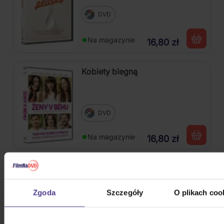
DVD
Na magazynie
16,80 zł
Kobiety biegną
DVD
Na magazynie
16,80 zł
Jak wytresować smoka kolekcja
1.-3.
Zgoda
Szczegóły
O plikach coo
3DVD