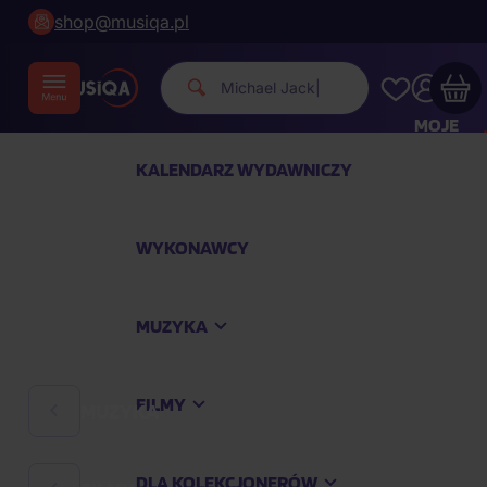
shop@musiqa.pl
Michael Jackson.
|
MOJE
KONTO
KALENDARZ WYDAWNICZY
Twój koszyk zakupowy jest pusty
WYKONAWCY
SPRAWDŹ NAJPOPULARNIEJSZE PRODUKTY
MUZYKA
Kup jeszcze za
400,00 zł
a dostawę macie za
darmo
FILMY
MUZYKA
Kontynuuj zakupy
DLA KOLEKCJONERÓW