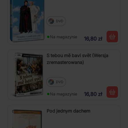
DVD
Na magazynie
16,80 zł
S tebou mě baví svět (Wersja
zremasterowana)
DVD
16,80 zł
Na magazynie
Pod jednym dachem