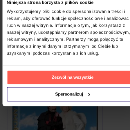
Niniejsza strona korzysta z plików cookie
Na magazynie
48,80 zł
Wykorzystujemy pliki cookie do spersonalizowania treści i
reklam, aby oferować funkcje społecznościowe i analizować
POKAŻ WSZYSTKIE
ruch w naszej witrynie. Informacje o tym, jak korzystasz z
naszej witryny, udostępniamy partnerom społecznościowym
PODOBNE PRODUKTY
reklamowym i analitycznym. Partnerzy mogą połączyć te
informacje z innymi danymi otrzymanymi od Ciebie lub
Że ten głos przypadł wam do gustu? Nie dziwimy się.
uzyskanymi podczas korzystania z ich usług.
Sprawdźcie, co jeszcze możecie sobie pozwolić.
Zezwól na wszystkie
Spersonalizuj