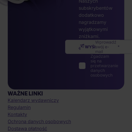
Naszych
subskrybentów
dodatkowo
nagradzamy
wyjątkowymi
zniżkami.
Wprowadź
WYŚLIJ
swój e-
mail
Zgadzam
się na
przetwarzanie
danych
osobowych
WAŻNE LINKI
Kalendarz wydawniczy
Regulamin
Kontakty
Ochrona danych osobowych
Dostawa płatność