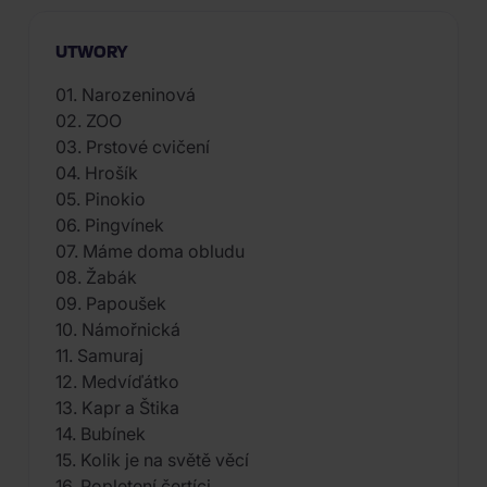
UTWORY
01. Narozeninová
02. ZOO
03. Prstové cvičení
04. Hrošík
05. Pinokio
06. Pingvínek
07. Máme doma obludu
08. Žabák
09. Papoušek
10. Námořnická
11. Samuraj
12. Medvíďátko
13. Kapr a Štika
14. Bubínek
15. Kolik je na světě věcí
16. Popletení čertíci