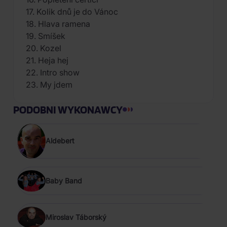
17. Kolik dnů je do Vánoc
18. Hlava ramena
19. Smíšek
20. Kozel
21. Heja hej
22. Intro show
23. My jdem
PODOBNI WYKONAWCY
Aldebert
Baby Band
Miroslav Táborský