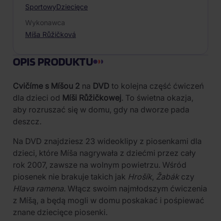
Sportowy
Dziecięce
Wykonawca
Míša Růžičková
OPIS PRODUKTU
Cvičíme s Míšou 2
na
DVD
to kolejna część ćwiczeń
dla dzieci od
Míši Růžičkowej
. To świetna okazja,
aby rozruszać się w domu, gdy na dworze pada
deszcz.
Na DVD znajdziesz 23 wideoklipy z piosenkami dla
dzieci, które Míša nagrywała z dziećmi przez cały
rok 2007, zawsze na wolnym powietrzu. Wśród
piosenek nie brakuje takich jak
Hrošík
,
Žabák
czy
Hlava ramena
. Włącz swoim najmłodszym ćwiczenia
z Míšą, a będą mogli w domu poskakać i pośpiewać
znane dziecięce piosenki.