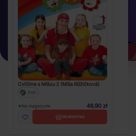
Cvičíme s Míšou 2 (Míša Růžičková)
DVD
46,90 zł
Na magazynie
DO KOSZYKA