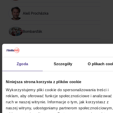
Aleš Procházka
Bombarďák
Boribon
POKAŻ WSZYSTKIE
Zgoda
Szczegóły
O plikach coo
WIĘCEJ OD MÍŠA
Niniejsza strona korzysta z plików cookie
RŮŽIČKOVÁ
Wykorzystujemy pliki cookie do spersonalizowania treści i
Że ten głos przypadł wam do gustu? Nie dziwimy się.
reklam, aby oferować funkcje społecznościowe i analizować
Sprawdźcie, co jeszcze możecie sobie pozwolić.
ruch w naszej witrynie. Informacje o tym, jak korzystasz z
naszej witryny, udostępniamy partnerom społecznościowym