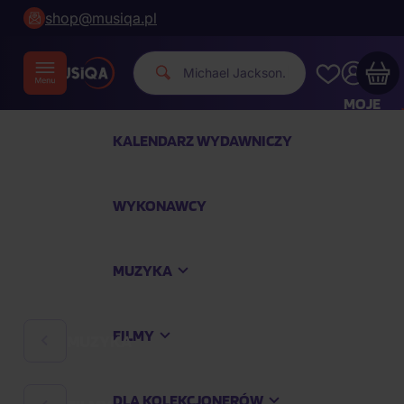
shop@musiqa.pl
Micha
|
MOJE
KONTO
KALENDARZ WYDAWNICZY
Twój koszyk zakupowy jest pusty
WYKONAWCY
SPRAWDŹ NAJPOPULARNIEJSZE PRODUKTY
MUZYKA
Kup jeszcze za
400,00 zł
a dostawę macie za
darmo
FILMY
MUZYKA
Kontynuuj zakupy
DLA KOLEKCJONERÓW