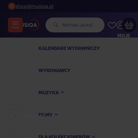
shop@musiqa.pl
Michael Jackso
|
MOJE
KONTO
KALENDARZ WYDAWNICZY
Twój koszyk zakupowy jest pusty
WYKONAWCY
SPRAWDŹ NAJPOPULARNIEJSZE PRODUKTY
MUZYKA
Kup jeszcze za
400,00 zł
a dostawę macie za
darmo
FILMY
MUZYKA
Kontynuuj zakupy
DLA KOLEKCJONERÓW