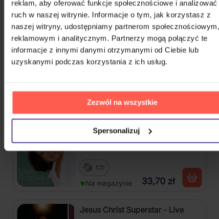
reklam, aby oferować funkcje społecznościowe i analizować
CD
ruch w naszej witrynie. Informacje o tym, jak korzystasz z
naszej witryny, udostępniamy partnerom społecznościowym
33,30 zł
Na magazynie
reklamowym i analitycznym. Partnerzy mogą połączyć te
informacje z innymi danymi otrzymanymi od Ciebie lub
Michael Jackson: HIStory, Past
uzyskanymi podczas korzystania z ich usług.
Present and Future Book 1
2CD
Zezwól na wszystkie
77,00 zł
Na magazynie
Spersonalizuj
Rottrová Marie - Všechno
nejlepší...
CD
33,70 zł
Na magazynie
Jesus Christ Superstar - Live