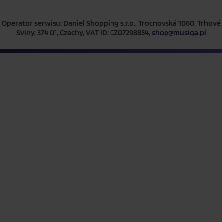
Operator serwisu: Daniel Shopping s.r.o., Trocnovská 1060, Trhové
Sviny, 374 01, Czechy, VAT ID: CZ07298854,
shop@musiqa.pl