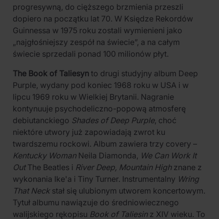
progresywną, do cięższego brzmienia przeszli
dopiero na początku lat 70. W Księdze Rekordów
Guinnessa w 1975 roku zostali wymienieni jako
„najgłośniejszy zespół na świecie”, a na całym
świecie sprzedali ponad 100 milionów płyt.
The Book of Taliesyn
to drugi studyjny album Deep
Purple, wydany pod koniec 1968 roku w USA i w
lipcu 1969 roku w Wielkiej Brytanii. Nagranie
kontynuuje psychodeliczno-popową atmosferę
debiutanckiego
Shades of Deep Purple
, choć
niektóre utwory już zapowiadają zwrot ku
twardszemu rockowi. Album zawiera trzy covery –
Kentucky Woman
Neila Diamonda,
We Can Work It
Out
The Beatles i
River Deep, Mountain High
znane z
wykonania Ike'a i Tiny Turner. Instrumentalny
Wring
That Neck
stał się ulubionym utworem koncertowym.
Tytuł albumu nawiązuje do średniowiecznego
walijskiego rękopisu
Book of Taliesin
z XIV wieku. To