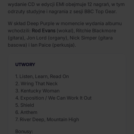
wydanie CD w edycji EMI obejmuje 12 nagrań, w tym
odrzuty studyjne i nagrania z sesji BBC Top Gear.
W skład Deep Purple w momencie wydania albumu
wchodzili:
Rod Evans
(wokal), Ritchie Blackmore
(gitara), Jon Lord (organy), Nick Simper (gitara
basowa) i Ian Paice (perkusja).
UTWORY
1. Listen, Learn, Read On
2. Wring That Neck
3. Kentucky Woman
4. Exposition / We Can Work It Out
5. Shield
6. Anthem
7. River Deep, Mountain High
Bonusy: