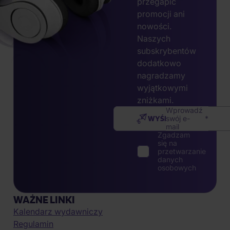
przegapić
promocji ani
nowości.
Naszych
subskrybentów
dodatkowo
nagradzamy
wyjątkowymi
zniżkami.
Wprowadź
WYŚLIJ
swój e-
mail
Zgadzam
się na
przetwarzanie
danych
osobowych
WAŻNE LINKI
Kalendarz wydawniczy
Regulamin