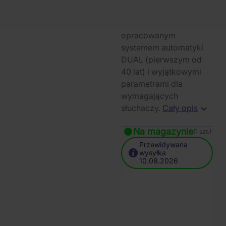
pełni automatyczny
gramofon z nowo
opracowanym
systemem automatyki
DUAL (pierwszym od
40 lat) i wyjątkowymi
parametrami dla
wymagających
słuchaczy.
Cały opis
Na magazynie
(1 szt.)
Przewidywana
wysyłka
10.08.2026