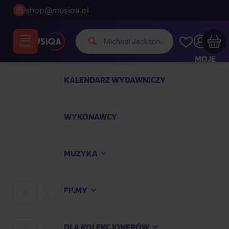
shop@musiqa.pl
|
MOJE
KONTO
KALENDARZ WYDAWNICZY
Twój koszyk zakupowy jest pusty
WYKONAWCY
SPRAWDŹ NAJPOPULARNIEJSZE PRODUKTY
MUZYKA
Kup jeszcze za
400,00 zł
a dostawę macie za
darmo
FILMY
MUZYKA
Kontynuuj zakupy
DLA KOLEKCJONERÓW