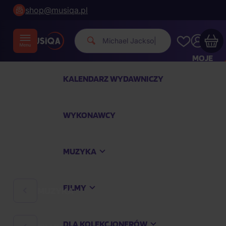
shop@musiqa.pl
Michael Jackson.
|
MOJE
KONTO
KALENDARZ WYDAWNICZY
Twój koszyk zakupowy jest pusty
WYKONAWCY
SPRAWDŹ NAJPOPULARNIEJSZE PRODUKTY
MUZYKA
Kup jeszcze za
400,00 zł
a dostawę macie za
darmo
FILMY
MUZYKA
Kontynuuj zakupy
DLA KOLEKCJONERÓW