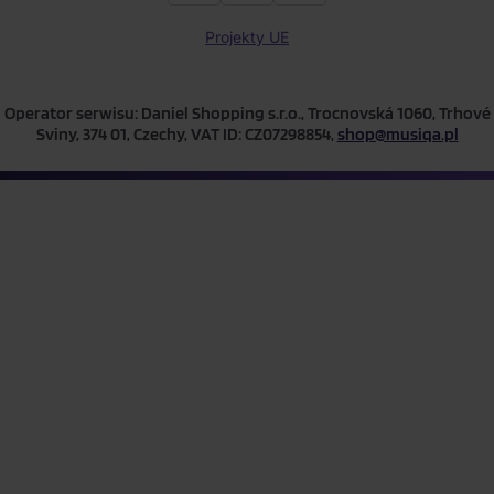
Projekty UE
Operator serwisu: Daniel Shopping s.r.o., Trocnovská 1060, Trhové
Sviny, 374 01, Czechy, VAT ID: CZ07298854,
shop@musiqa.pl