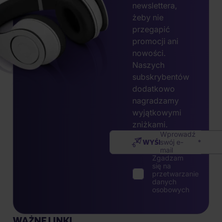
newslettera,
żeby nie
przegapić
promocji ani
nowości.
Naszych
subskrybentów
dodatkowo
nagradzamy
wyjątkowymi
zniżkami.
Wprowadź
WYŚLIJ
swój e-
mail
Zgadzam
się na
przetwarzanie
danych
osobowych
WAŻNE LINKI