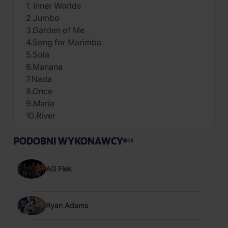
1. Inner Worlds
2.Jumbo
3.Garden of Me
4.Song for Marimba
5.Sola
6.Manana
7.Nada
8.Once
9.Maria
10.River
PODOBNI WYKONAWCY
AG Flek
Ryan Adams