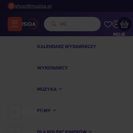
shop@musiqa.pl
|
MOJE
KONTO
KALENDARZ WYDAWNICZY
Twój koszyk zakupowy jest pusty
WYKONAWCY
SPRAWDŹ NAJPOPULARNIEJSZE PRODUKTY
MUZYKA
Kup jeszcze za
400,00 zł
a dostawę macie za
darmo
FILMY
MUZYKA
Kontynuuj zakupy
DLA KOLEKCJONERÓW