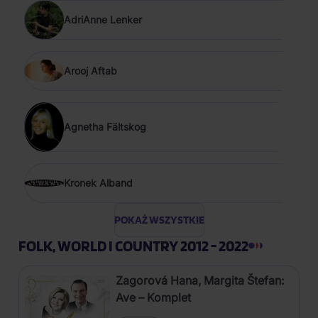
AdriAnne Lenker
Arooj Aftab
Agnetha Fältskog
Kronek Alband
POKAŻ WSZYSTKIE
FOLK, WORLD I COUNTRY 2012 - 2022
Zagorová Hana, Margita Štefan:
Ave – Komplet