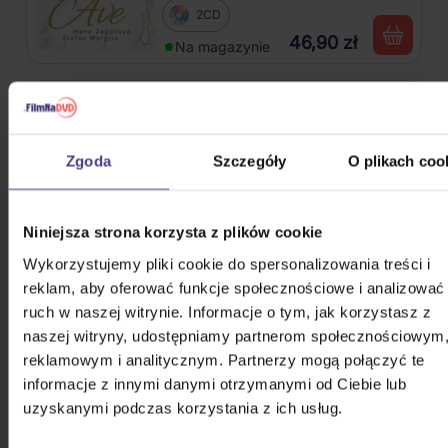
2CD
46,90 zł
Na magazynie
Duchoň Karol: S úsmevom
Vinyl
Zgoda
Szczegóły
O plikach coo
Do 1 do 2
84,50 zł
tygodni
Niniejsza strona korzysta z plików cookie
Gott Karel: Singly / 300 písní z let
Wykorzystujemy pliki cookie do spersonalizowania treści i
1962-2019
reklam, aby oferować funkcje społecznościowe i analizować
ruch w naszej witrynie. Informacje o tym, jak korzystasz z
15CD
naszej witryny, udostępniamy partnerom społecznościowym
118,40 zł
Na magazynie
reklamowym i analitycznym. Partnerzy mogą połączyć te
informacje z innymi danymi otrzymanymi od Ciebie lub
Mládek Ivan: Jožin z bažin a
uzyskanymi podczas korzystania z ich usług.
dalších 80 písní