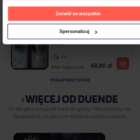
3CD
Zezwól na wszystkie
58,20 zł
Na magazynie
Spersonalizuj
Gott Karel: Bílé Vánoce (Reedice
2022)
CD
48,80 zł
Na magazynie
POKAŻ WSZYSTKIE
WIĘCEJ OD DUENDE
Że ten głos przypadł wam do gustu? Nie dziwimy się.
Sprawdźcie, co jeszcze możecie sobie pozwolić.