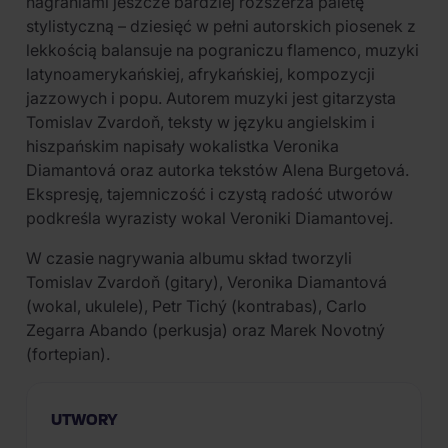
nagraniami jeszcze bardziej rozszerza paletę
stylistyczną – dziesięć w pełni autorskich piosenek z
lekkością balansuje na pograniczu flamenco, muzyki
latynoamerykańskiej, afrykańskiej, kompozycji
jazzowych i popu. Autorem muzyki jest gitarzysta
Tomislav Zvardoň, teksty w języku angielskim i
hiszpańskim napisały wokalistka Veronika
Diamantová oraz autorka tekstów Alena Burgetová.
Ekspresję, tajemniczość i czystą radość utworów
podkreśla wyrazisty wokal Veroniki Diamantovej.
W czasie nagrywania albumu skład tworzyli
Tomislav Zvardoň (gitary), Veronika Diamantová
(wokal, ukulele), Petr Tichý (kontrabas), Carlo
Zegarra Abando (perkusja) oraz Marek Novotný
(fortepian).
UTWORY