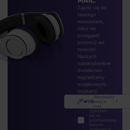
Zapisz się do
naszego
newslettera,
żeby nie
przegapić
promocji ani
nowości.
Naszych
subskrybentów
dodatkowo
nagradzamy
wyjątkowymi
zniżkami.
Wprowadź
WYŚLIJ
swój e-
mail
Zgadzam
się na
przetwarzanie
danych
osobowych