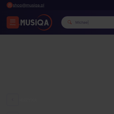
shop@musiqa.pl
Michael Jackson.
|
MUZYKA