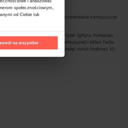
ołecznościowe i analizować
artnerom społecznościowym,
anymi od Ciebie lub
 Grigláka. Charakteryzują go instrumentalne kompozycje
orach występują František Griglák (gitara, fortepian,
leňák (perkusja, instrumenty perkusyjne) i Milan Tedla
ezwól na wszystkie
 hôľ
,
Priadky
oraz trwający dziesięć minut finałowy
Vo