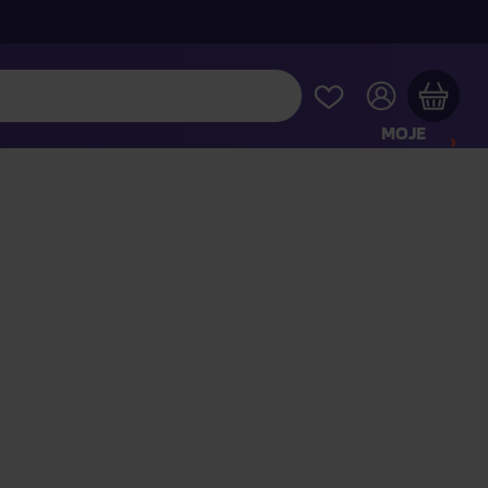
MOJE
KONTO
Twój koszyk zakupowy jest pusty
RAWDŹ NAJPOPULARNIEJSZE PRODUKTY
 jeszcze za
400,00 zł
a dostawę macie za darmo
Kontynuuj zakupy