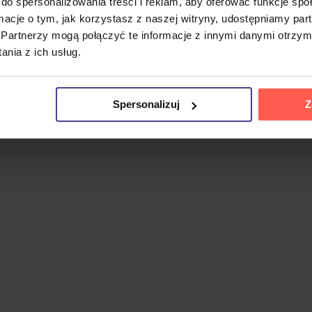
do spersonalizowania treści i reklam, aby oferować funkcje sp
ormacje o tym, jak korzystasz z naszej witryny, udostępniamy p
Partnerzy mogą połączyć te informacje z innymi danymi otrzym
jazz-rock, założony w 1973 roku przez gitarzystę Františka
nia z ich usług.
órni Opus jako druga studyjna płyta zespołu. Na sześciu utw
instrumenty perkusyjne), Anton Jaro (gitara basowa), Cyril Ze
Spersonalizuj
Z
cji znajdują się jedenastominutowy tytułowy utwór
Pieseň z