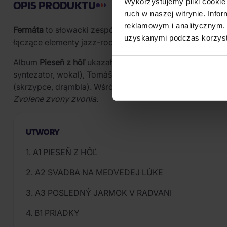
Wykorzystujemy pliki cookie 
OPIS PRODUKTU
ruch w naszej witrynie. Inf
reklamowym i analitycznym. 
Fermáta
to słowacki zespół grający progresywny rock i 
uzyskanymi podczas korzysta
łączące elementy jazz-rocka z rockiem progresywnym.
Album
Pieseň z hôľ
ukazał się w 1976 roku nakładem wytw
syntezator, wokal), Tomáš Berka (fortepian, syntezator, 
(skrzypce, drąmbla). Wśród wyróżniających się kompozy
Zvolene zvony zvonia
.
UTWORY
1. A1 PIESEŇ Z HÔĽ
2. A2 SVADBA NA MEDVEDEJ LÚKE
3. A3 POSLEDNÝ JARMOK V RADVANI
4. B1 PRIADKY