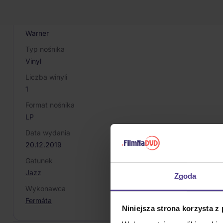
8584019052110
Producent / Marka
Warner
Typ nośnika
Vinyl
Liczba winyli
1
Format nośnika
LP
Data wydania
20.12.2019
Gatunek
Jazz
Zgoda
Wykonawca
Fermáta
Niniejsza strona korzysta z