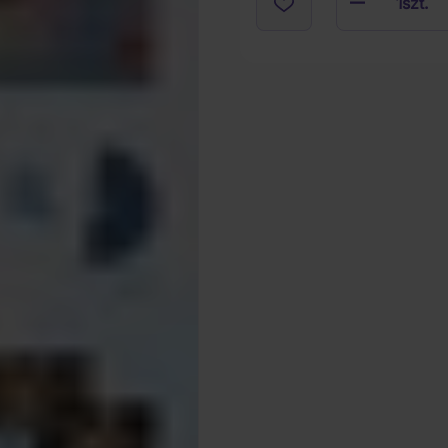
1
szt.