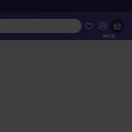
MOJE
KONTO
Twój koszyk zakupowy jest pusty
RAWDŹ NAJPOPULARNIEJSZE PRODUKTY
 jeszcze za
400,00 zł
a dostawę macie za darmo
Kontynuuj zakupy