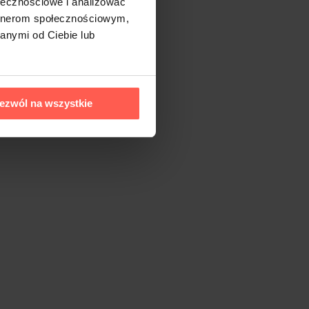
ołecznościowe i analizować
artnerom społecznościowym,
anymi od Ciebie lub
ezwól na wszystkie