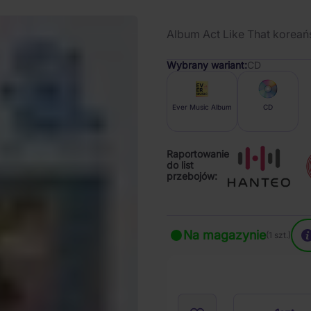
Album Act Like That koreań
Wybrany wariant:
CD
Ever Music Album
CD
Raportowanie
do list
przebojów:
Na magazynie
(1 szt.)