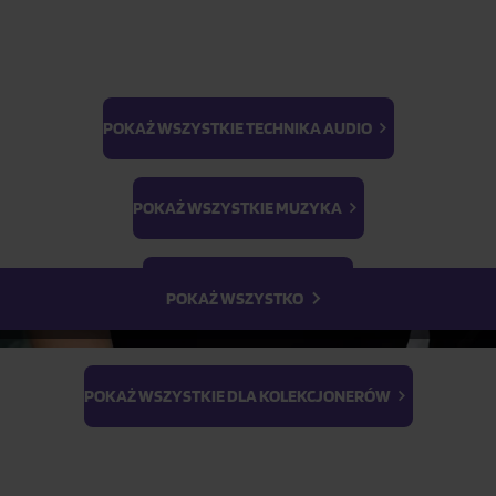
POKAŻ WSZYSTKIE TECHNIKA AUDIO
BTS
Light Stick & Keyring
POKAŻ WSZYSTKIE MUZYKA
Stray Kids
POKAŻ WSZYSTKIE FILMY
POKAŻ WSZYSTKO
POKAŻ WSZYSTKIE DLA KOLEKCJONERÓW