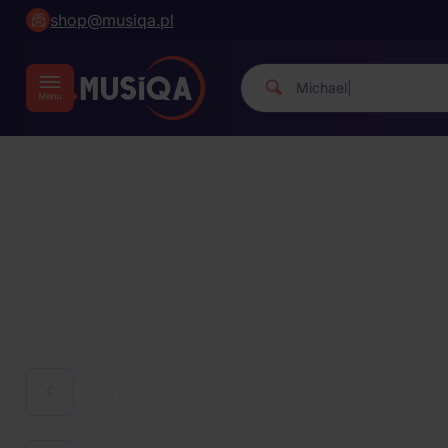
shop@musiqa.pl
Michael Jackso
|
MUZYKA