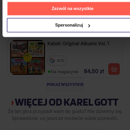
Hop) (SKZHOP Version)
Zezwól na wszystkie
CD
Spersonalizuj
122,20 zł
Na magazynie
Kabát: Original Albums Vol. 1
4CD
84,50 zł
Na magazynie
POKAŻ WSZYSTKIE
WIĘCEJ OD KAREL GOTT
Że ten głos przypadł wam do gustu? Nie dziwimy się.
Sprawdźcie, co jeszcze możecie sobie pozwolić.