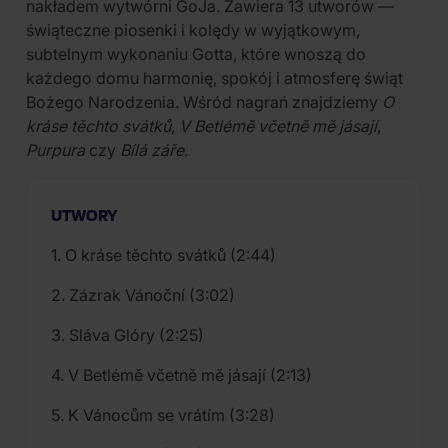
nakładem wytwórni GoJa. Zawiera 13 utworów —
świąteczne piosenki i kolędy w wyjątkowym,
subtelnym wykonaniu Gotta, które wnoszą do
każdego domu harmonię, spokój i atmosferę świąt
Bożego Narodzenia. Wśród nagrań znajdziemy
O
kráse těchto svátků
,
V Betlémě včetně mě jásají
,
Purpura
czy
Bílá záře
.
UTWORY
1. O kráse těchto svátků (2:44)
2. Zázrak Vánoční (3:02)
3. Sláva Glóry (2:25)
4. V Betlémě včetně mě jásají (2:13)
5. K Vánocům se vrátím (3:28)