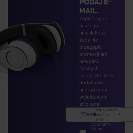
PODAJ E-
MAIL.
Zapisz się do
naszego
newslettera,
żeby nie
przegapić
promocji ani
nowości.
Naszych
subskrybentów
dodatkowo
nagradzamy
wyjątkowymi
zniżkami.
Wprowadź
WYŚLIJ
swój e-
mail
Zgadzam
się na