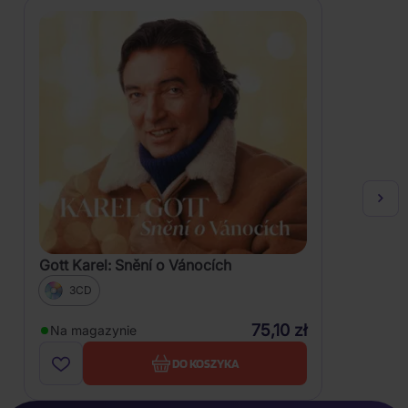
Gott Karel: Snění o Vánocích
3CD
75,10 zł
Na magazynie
DO KOSZYKA