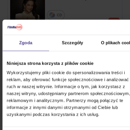
CD
52,50 zł
Na magazynie
Gott Karel: Snění o Vánocích
Zgoda
Szczegóły
O plikach coo
3CD
Niniejsza strona korzysta z plików cookie
75,10 zł
Na magazynie
Wykorzystujemy pliki cookie do spersonalizowania treści i
reklam, aby oferować funkcje społecznościowe i analizować
Katseye: Beautiful Chaos
ruch w naszej witrynie. Informacje o tym, jak korzystasz z
naszej witryny, udostępniamy partnerom społecznościowym
reklamowym i analitycznym. Partnerzy mogą połączyć te
CD
informacje z innymi danymi otrzymanymi od Ciebie lub
122,20 zł
Na magazynie
uzyskanymi podczas korzystania z ich usług.
Stray Kids: SKZHOP HIPTAPE(合