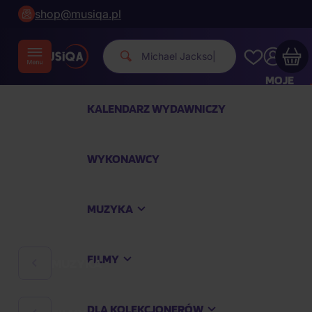
shop@musiqa.pl
Michael Jacks
|
MOJE
KONTO
KALENDARZ WYDAWNICZY
Twój koszyk zakupowy jest pusty
WYKONAWCY
SPRAWDŹ NAJPOPULARNIEJSZE PRODUKTY
MUZYKA
Kup jeszcze za
400,00 zł
a dostawę macie za
darmo
FILMY
MUZYKA
Kontynuuj zakupy
DLA KOLEKCJONERÓW