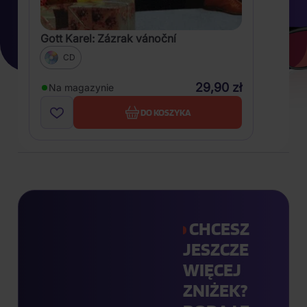
Gott Karel: Zázrak vánoční
CD
29,90 zł
Na magazynie
DO KOSZYKA
CHCESZ
JESZCZE
WIĘCEJ
ZNIŻEK?