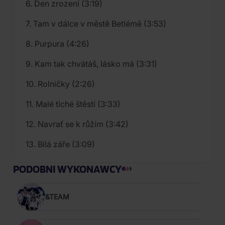
6. Den zrození (3:19)
7. Tam v dálce v městě Betlémě (3:53)
8. Purpura (4:26)
9. Kam tak chvátáš, lásko má (3:31)
10. Rolničky (2:26)
11. Malé tiché štěstí (3:33)
12. Navrať se k růžím (3:42)
13. Bílá záře (3:09)
PODOBNI WYKONAWCY
&TEAM