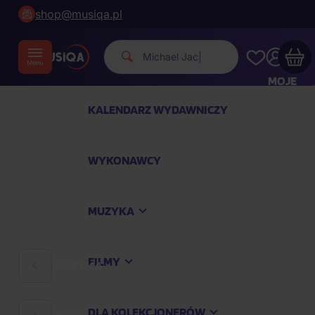
shop@musiqa.pl
Michael Jackson.
|
MOJE
KONTO
KALENDARZ WYDAWNICZY
Twój koszyk zakupowy jest pusty
WYKONAWCY
SPRAWDŹ NAJPOPULARNIEJSZE PRODUKTY
MUZYKA
Kup jeszcze za
400,00 zł
a dostawę macie za
darmo
FILMY
MUZYKA
Kontynuuj zakupy
DLA KOLEKCJONERÓW