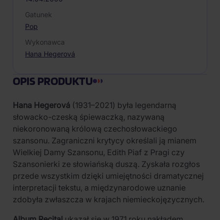
Gatunek
Pop
Wykonawca
Hana Hegerová
OPIS PRODUKTU
Hana Hegerová
(1931–2021) była legendarną
słowacko-czeską śpiewaczką, nazywaną
niekoronowaną królową czechosłowackiego
szansonu. Zagraniczni krytycy określali ją mianem
Wielkiej Damy Szansonu, Edith Piaf z Pragi czy
Szansonierki ze słowiańską duszą. Zyskała rozgłos
przede wszystkim dzięki umiejętności dramatycznej
interpretacji tekstu, a międzynarodowe uznanie
zdobyła zwłaszcza w krajach niemieckojęzycznych.
Album Recital
ukazał się w 1971 roku nakładem