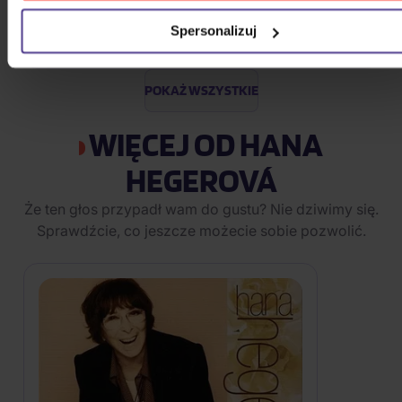
2CD
Spersonalizuj
77,00 zł
Na magazynie
POKAŻ WSZYSTKIE
WIĘCEJ OD HANA
HEGEROVÁ
Że ten głos przypadł wam do gustu? Nie dziwimy się.
Sprawdźcie, co jeszcze możecie sobie pozwolić.