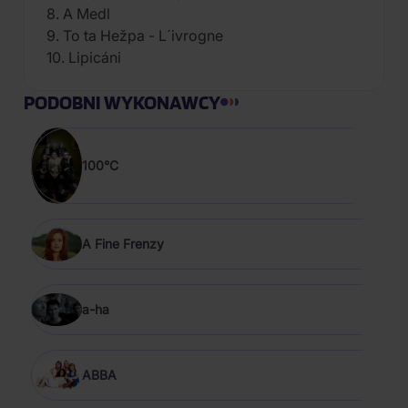
8. A Medl
9. To ta Hežpa - L´ivrogne
10. Lipicáni
PODOBNI WYKONAWCY
100°C
A Fine Frenzy
a-ha
ABBA