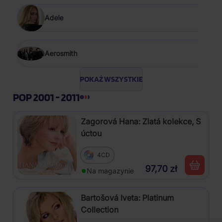
Adele
Aerosmith
POKAŻ WSZYSTKIE
POP 2001 - 2011
Zagorová Hana: Zlatá kolekce, S
úctou
4CD
97,70 zł
Na magazynie
Bartošová Iveta: Platinum
Collection