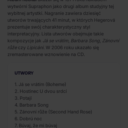
wytwórni Supraphon jako drugi album studyjny tej
wybitnej artystki. Nagranie zawiera dziesięć
utworów trwających 41 minut, w których Hegerová
prezentuje swój charakterystyczny styl
interpretacyjny. Lista utworów obejmuje takie
kompozycje jak
Já se vrátím
,
Barbara Song
,
Zánovní
růže
czy
Lipicáni
. W 2006 roku ukazało się
zremasterowane wznowienie na CD.
UTWORY
1. Já se vrátím (Boheme)
2. Hostinec U dvou srdcí
3. Potají
4. Barbara Song
5. Zánovní růže (Second Hand Rose)
6. Dobrú noc
7. Búvaj, že mi búvaj