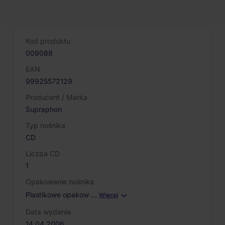
PARAMETRY PRODUKTU
Kod produktu
009088
EAN
99925572129
Producent / Marka
Supraphon
Typ nośnika
CD
Liczba CD
1
Opakowanie nośnika
Plastikowe opakow
…
Więcej
Data wydania
14.04.2006