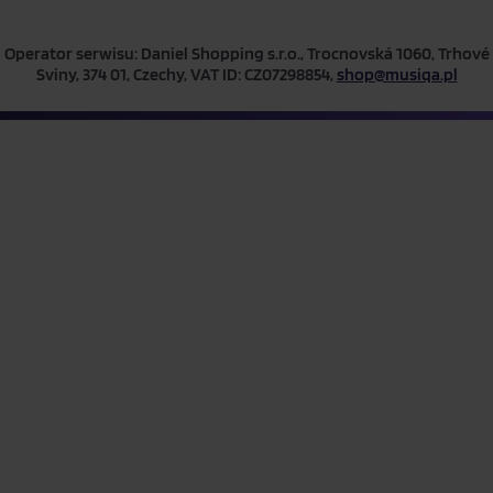
Operator serwisu: Daniel Shopping s.r.o., Trocnovská 1060, Trhové
Sviny, 374 01, Czechy, VAT ID: CZ07298854,
shop@musiqa.pl