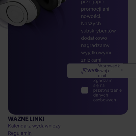
przegapić
promocji ani
nowości.
Naszych
subskrybentów
dodatkowo
nagradzamy
wyjątkowymi
zniżkami.
Wprowadź
WYŚLIJ
swój e-
mail
Zgadzam
się na
przetwarzanie
danych
osobowych
WAŻNE LINKI
Kalendarz wydawniczy
Regulamin