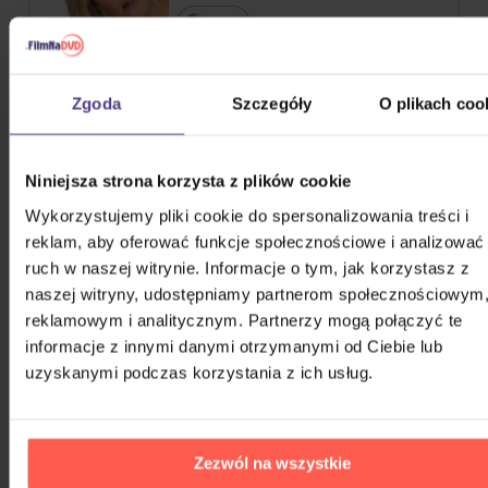
3CD
41,80 zł
Na magazynie
Zgoda
Szczegóły
O plikach coo
Rottrová Marie - Všechno
nejlepší...
Niniejsza strona korzysta z plików cookie
CD
Wykorzystujemy pliki cookie do spersonalizowania treści i
33,70 zł
Na magazynie
reklam, aby oferować funkcje społecznościowe i analizować
ruch w naszej witrynie. Informacje o tym, jak korzystasz z
Abba: Abba Gold
naszej witryny, udostępniamy partnerom społecznościowym
reklamowym i analitycznym. Partnerzy mogą połączyć te
CD
informacje z innymi danymi otrzymanymi od Ciebie lub
uzyskanymi podczas korzystania z ich usług.
62,10 zł
Na magazynie
Jackson Michael: Essential
Zezwól na wszystkie
Michael Jackson