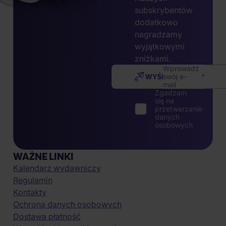
subskrybentów
dodatkowo
nagradzamy
wyjątkowymi
zniżkami.
Wprowadź
WYŚLIJ
swój e-
mail
Zgadzam
się na
przetwarzanie
danych
osobowych
WAŻNE LINKI
Kalendarz wydawniczy
Regulamin
Kontakty
Ochrona danych osobowych
Dostawa płatność