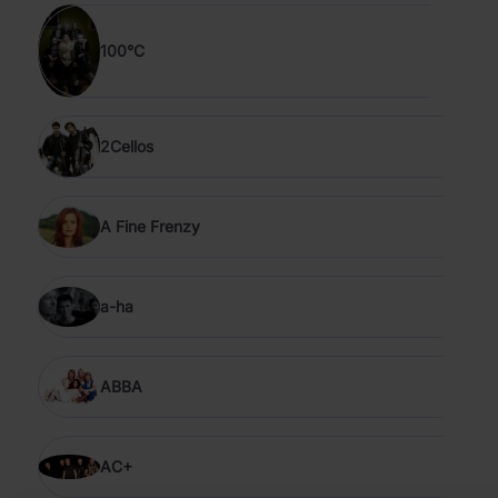
100°C
2Cellos
A Fine Frenzy
a-ha
ABBA
AC+