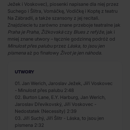
Ježek i Voskovec), piosenki napisane dla niej przez
Suchego i Šlitra, Vomáčkę, Vodičkę i Koptę z teatru
Na Zábradlí, a także szansony z jej recitali.
Znajdziecie tu zarówno znane przeboje teatralne jak
Praha je Praha
,
Žižkovská
czy
Blues z refýže
, jak i
mniej znane utwory – łącznie godzinną podróż od
Minulost přes palubu
przez
Láska, to jsou jen
písmena
aż po finałowy
Život je jen náhoda
.
UTWORY
01. Jan Werich, Jaroslav Ježek, Jiří Voskovec
- Minulost přes palubu 2:48
02. Burton Lane, E.Y. Harburg, Jan Werich,
Jaroslav Dřevikovský, Jiří Voskovec -
Nedostatek (Necessity) 2:39
03. Jiří Suchý, Jiří Šlitr - Láska, to jsou jen
písmena 2:32