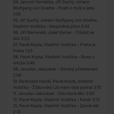
04. Jaromír Vomáčka, Jiří Suchý, Johann
Wolfgang von Goethe - Píseň o myši a jedu
1:28
05. Jiří Suchý, Johann Wolfgang von Goethe,
Vladimír Vodička - Nesplněné přání 2:43
06. Jiří Sternwald, Josef Kainar - Trilobit se
diví 3:23
07. Pavel Kopta, Vladimír Vodička - Praha je
Praha 1:33
08. Pavel Kopta, Vladimír Vodička - Blues z
refýže 3:46
09. Jaroslav Jakoubek - Smutný představení
2:56
10. Ferdinand Havlík, Pavel Kopta, Vladimír
Vodička - Žižkovská (Já mám ráda políra) 3:15
11. Jaroslav Jakoubek - Odvržené tělo 2:00
12. Pavel Kopta, Vladimír Vodička - Kanár 3:13
13. Pavel Kopta, Vladimír Vodička - Zpívat dál
2:13