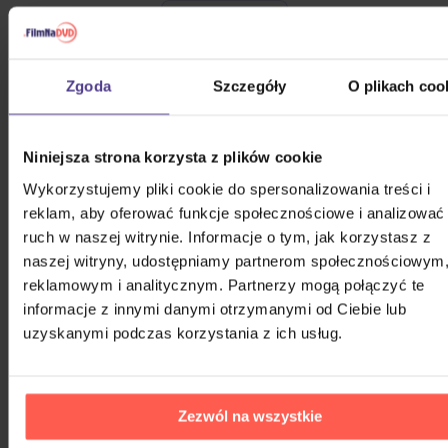
POKAŻ WSZYSTKIE
POP 2003 - 2013
Zgoda
Szczegóły
O plikach coo
Zagorová Hana: Zlatá kolekce, S
úctou
Niniejsza strona korzysta z plików cookie
4CD
Wykorzystujemy pliki cookie do spersonalizowania treści i
97,70 zł
Na magazynie
reklam, aby oferować funkcje społecznościowe i analizować
ruch w naszej witrynie. Informacje o tym, jak korzystasz z
naszej witryny, udostępniamy partnerom społecznościowym
Bartošová Iveta: Platinum
reklamowym i analitycznym. Partnerzy mogą połączyć te
Collection
informacje z innymi danymi otrzymanymi od Ciebie lub
uzyskanymi podczas korzystania z ich usług.
3CD
41,80 zł
Na magazynie
Zezwól na wszystkie
Rottrová Marie - Všechno
nejlepší...