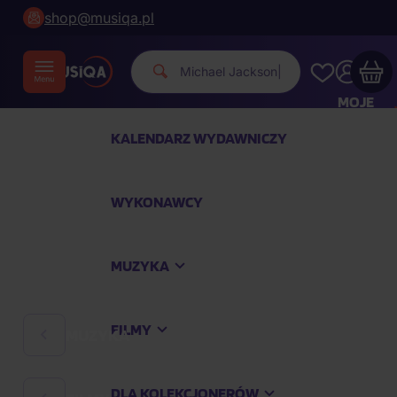
shop@musiqa.pl
Michael Jackso
|
MOJE
KONTO
KALENDARZ WYDAWNICZY
Twój koszyk zakupowy jest pusty
WYKONAWCY
SPRAWDŹ NAJPOPULARNIEJSZE PRODUKTY
MUZYKA
Kup jeszcze za
400,00 zł
a dostawę macie za
darmo
FILMY
MUZYKA
Kontynuuj zakupy
DLA KOLEKCJONERÓW