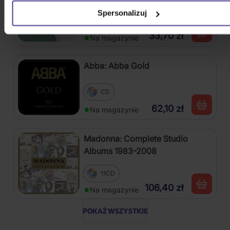
Spersonalizuj
CD
33,70 zł
Na magazynie
Abba: Abba Gold
CD
62,10 zł
Na magazynie
Madonna: Complete Studio
Albums 1983-2008
11CD
106,40 zł
Na magazynie
POKAŻ WSZYSTKIE