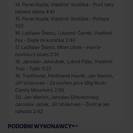
14. Pavel Kopta, Vladimír Vodička - Proč taky
nejsem dáma 4:41
15. Pavel Kopta, Vladimír Vodička - Potopa
1:52
16. Ladislav Štancl, Lubomír Černík, Vladimír
Fux - Dejte mi koníčka 2:40
17. Ladislav Štancl, Milan Uhde - Havra-
novinový blues 2:31
18. Jaroslav Jakoubek, Luboš Fišer, Vladimír
Truc - Tyátr 5:37
19. Traditional, Ferdinand Havlík, Jan Werich,
Jiří Voskovec - Za mořem piva (Big Rock-
Candy Mountain) 2:56
20. Jan Werich, Jaroslav Dřevikovský,
Jaroslav Ježek, Jiří Voskovec - Život je jen
náhoda 2:42
PODOBNI WYKONAWCY