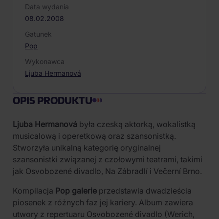
Data wydania
08.02.2008
Gatunek
Pop
Wykonawca
Ljuba Hermanová
OPIS PRODUKTU
Ljuba Hermanová
była czeską aktorką, wokalistką
musicalową i operetkową oraz szansonistką.
Stworzyła unikalną kategorię oryginalnej
szansonistki związanej z czołowymi teatrami, takimi
jak Osvobozené divadlo, Na Zábradlí i Večerní Brno.
Kompilacja
Pop galerie
przedstawia dwadzieścia
piosenek z różnych faz jej kariery. Album zawiera
utwory z repertuaru Osvobozené divadlo (Werich,