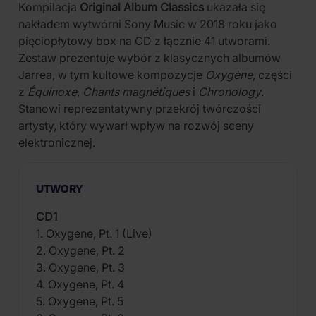
Kompilacja
Original Album Classics
ukazała się
nakładem wytwórni Sony Music w 2018 roku jako
pięciopłytowy box na CD z łącznie 41 utworami.
Zestaw prezentuje wybór z klasycznych albumów
Jarrea, w tym kultowe kompozycje
Oxygène
, części
z
Équinoxe
,
Chants magnétiques
i
Chronology
.
Stanowi reprezentatywny przekrój twórczości
artysty, który wywarł wpływ na rozwój sceny
elektronicznej.
UTWORY
CD1
1. Oxygene, Pt. 1 (Live)
2. Oxygene, Pt. 2
3. Oxygene, Pt. 3
4. Oxygene, Pt. 4
5. Oxygene, Pt. 5