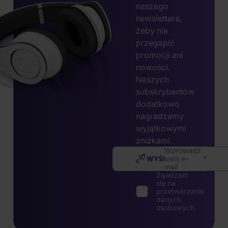
naszego
newslettera,
żeby nie
przegapić
promocji ani
nowości.
Naszych
subskrybentów
dodatkowo
nagradzamy
wyjątkowymi
zniżkami.
Wprowadź
WYŚLIJ
swój e-
mail
Zgadzam
się na
przetwarzanie
danych
osobowych