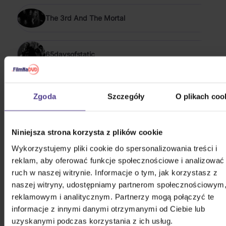
The 3rd And The Mortal
65daysofstatic
POKAŻ WSZYSTKIE
Zgoda
Szczegóły
O plikach coo
ELEKTRONICZNE 2013 - 2023
Stray Kids: ★★★★★ (5-STAR)
Niniejsza strona korzysta z plików cookie
Wykorzystujemy pliki cookie do spersonalizowania treści i
CD
reklam, aby oferować funkcje społecznościowe i analizować
129,70 zł
Na magazynie
ruch w naszej witrynie. Informacje o tym, jak korzystasz z
naszej witryny, udostępniamy partnerom społecznościowym
reklamowym i analitycznym. Partnerzy mogą połączyć te
Stray Kids: Maxident
informacje z innymi danymi otrzymanymi od Ciebie lub
uzyskanymi podczas korzystania z ich usług.