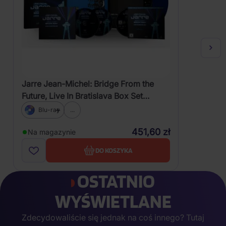
Jarre Jean-Michel: Bridge From the
Future, Live In Bratislava Box Set
(Limited Coloured Blue Vinyl,
Blu-ray
...
Photobook)
451,60 zł
Na magazynie
DO KOSZYKA
OSTATNIO
WYŚWIETLANE
Zdecydowaliście się jednak na coś innego? Tutaj