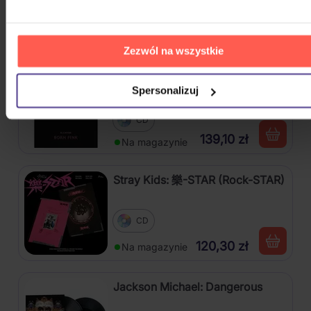
CD
125,90 zł
Na magazynie
Zezwól na wszystkie
Blackpink: Born Pink (BOX, Pink
Version)
Spersonalizuj
CD
139,10 zł
Na magazynie
Stray Kids: 樂-STAR (Rock-STAR)
CD
120,30 zł
Na magazynie
Jackson Michael: Dangerous