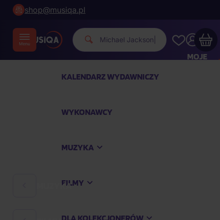
shop@musiqa.pl
Michael Jacks
|
MOJE
KONTO
KALENDARZ WYDAWNICZY
Twój koszyk zakupowy jest pusty
WYKONAWCY
SPRAWDŹ NAJPOPULARNIEJSZE PRODUKTY
MUZYKA
Kup jeszcze za
400,00 zł
a dostawę macie za
darmo
FILMY
MUZYKA
Kontynuuj zakupy
DLA KOLEKCJONERÓW