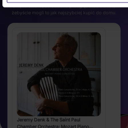
znajdziecie to, co ostatnio przeglądaliście u nas,
żebyście mogli to jak najszybciej kupić do domu.
Jeremy Denk & The Saint Paul
Chamber Orchestra: Mozart Piano