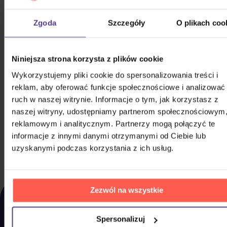
Zgoda
Szczegóły
O plikach coo
Niniejsza strona korzysta z plików cookie
Wykorzystujemy pliki cookie do spersonalizowania treści i
reklam, aby oferować funkcje społecznościowe i analizować
ruch w naszej witrynie. Informacje o tym, jak korzystasz z
4 Tenoři: Vánoční
naszej witryny, udostępniamy partnerom społecznościowym
CD
reklamowym i analitycznym. Partnerzy mogą połączyć te
informacje z innymi danymi otrzymanymi od Ciebie lub
58,20 zł
Na magazynie
uzyskanymi podczas korzystania z ich usług.
DO KOSZYKA
OSTATNIO
Zezwól na wszystkie
WYŚWIETLANE
Spersonalizuj
Zdecydowaliście się jednak na coś innego? Tutaj