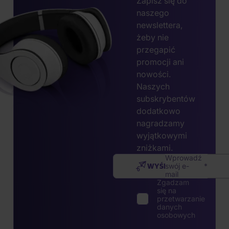
Zapisz się do
naszego
newslettera,
żeby nie
przegapić
promocji ani
nowości.
Naszych
subskrybentów
dodatkowo
nagradzamy
wyjątkowymi
zniżkami.
Wprowadź
WYŚLIJ
swój e-
mail
Zgadzam
się na
przetwarzanie
danych
osobowych