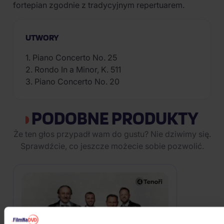
fortepian zgodnie z tradycyjnym repertuarem.
UTWORY
1. Piano Concerto No. 25
2. Rondo In a Minor, K. 511
3. Piano Concerto No. 20
PODOBNE PRODUKTY
Że ten głos przypadł wam do gustu? Nie dziwimy się.
Sprawdźcie, co jeszcze możecie sobie pozwolić.