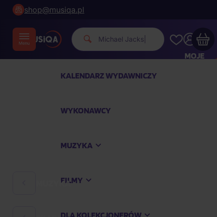
shop@musiqa.pl
Michael Jackson.
|
MOJE
KONTO
KALENDARZ WYDAWNICZY
Twój koszyk zakupowy jest pusty
WYKONAWCY
SPRAWDŹ NAJPOPULARNIEJSZE PRODUKTY
MUZYKA
Kup jeszcze za
400,00 zł
a dostawę macie za
darmo
FILMY
MUZYKA
Kontynuuj zakupy
DLA KOLEKCJONERÓW