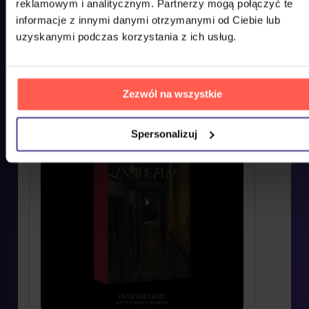
WYŚWIETLANE
reklamowym i analitycznym. Partnerzy mogą połączyć te
informacje z innymi danymi otrzymanymi od Ciebie lub
Zdecydowaliście się jednak na coś innego? Tutaj
uzyskanymi podczas korzystania z ich usług.
znajdziecie to, co ostatnio przeglądaliście u nas,
żebyście mogli to jak najszybciej kupić do domu.
Zezwól na wszystkie
Spersonalizuj