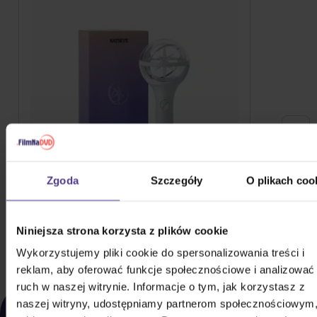
Zgoda
Szczegóły
O plikach coo
Katseye: Official Light Stick
363,10 zł
Na magazynie
Niniejsza strona korzysta z plików cookie
Wykorzystujemy pliki cookie do spersonalizowania treści i
DO KOSZYKA
reklam, aby oferować funkcje społecznościowe i analizować
ruch w naszej witrynie. Informacje o tym, jak korzystasz z
OSTATNIO
naszej witryny, udostępniamy partnerom społecznościowym