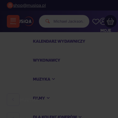
shop@musiqa.pl
Michael
|
MOJE
KONTO
KALENDARZ WYDAWNICZY
Twój koszyk zakupowy jest pusty
WYKONAWCY
SPRAWDŹ NAJPOPULARNIEJSZE PRODUKTY
MUZYKA
Kup jeszcze za
400,00 zł
a dostawę macie za
darmo
FILMY
MUZYKA
Kontynuuj zakupy
DLA KOLEKCJONERÓW