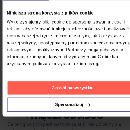
Stray Kids: SKZHOP HIPTAPE(合
Niniejsza strona korzysta z plików cookie
Hop) (SKZHOP Version)
Wykorzystujemy pliki cookie do spersonalizowania treści i
reklam, aby oferować funkcje społecznościowe i analizować
CD
ruch w naszej witrynie. Informacje o tym, jak korzystasz z
122,20 zł
Na magazynie
naszej witryny, udostępniamy partnerom społecznościowym
reklamowym i analitycznym. Partnerzy mogą połączyć te
Katseye: SIS (Soft Is Strong)
informacje z innymi danymi otrzymanymi od Ciebie lub
uzyskanymi podczas korzystania z ich usług.
CD
122,20 zł
Niedostępne
Zezwól na wszystkie
POKAŻ WSZYSTKIE
Spersonalizuj
WIĘCEJ OD JISOO
Że ten głos przypadł wam do gustu? Nie dziwimy się.