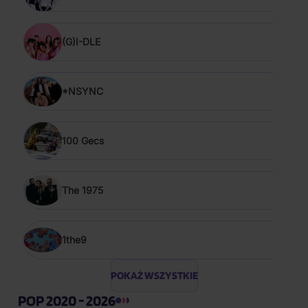
(G)I-DLE
*NSYNC
100 Gecs
The 1975
1the9
POKAŻ WSZYSTKIE
POP 2020 - 2026