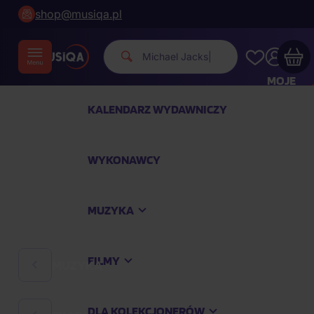
shop@musiqa.pl
Michael Jackson.
|
MOJE
KONTO
KALENDARZ WYDAWNICZY
Twój koszyk zakupowy jest pusty
WYKONAWCY
SPRAWDŹ NAJPOPULARNIEJSZE PRODUKTY
MUZYKA
Kup jeszcze za
400,00 zł
a dostawę macie za
darmo
FILMY
MUZYKA
Kontynuuj zakupy
DLA KOLEKCJONERÓW