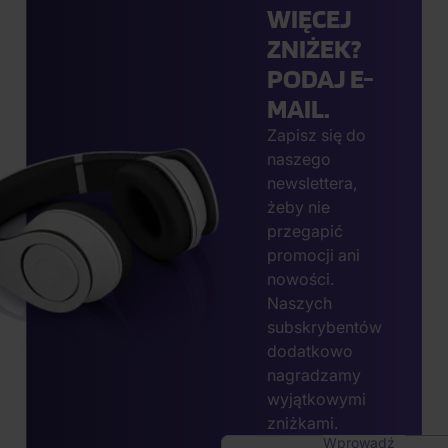
WIĘCEJ
ZNIŻEK?
PODAJ E-
MAIL.
Zapisz się do
naszego
newslettera,
żeby nie
przegapić
promocji ani
nowości.
Naszych
subskrybentów
dodatkowo
nagradzamy
wyjątkowymi
zniżkami.
Wprowadź