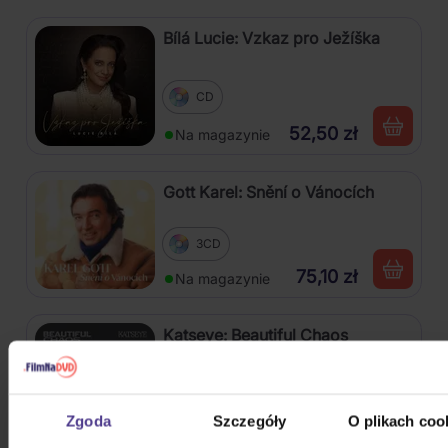
Bílá Lucie: Vzkaz pro Ježíška
CD
52,50 zł
Na magazynie
Gott Karel: Snění o Vánocích
3CD
75,10 zł
Na magazynie
Katseye: Beautiful Chaos
CD
Zgoda
Szczegóły
O plikach coo
122,20 zł
Na magazynie