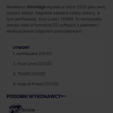
Minialbum
Amortage
wydała w lutym 2025 jako swój
solowy debiut. Nagranie zawiera cztery utwory, w
tym
earthquake
,
Your Love
i
TEARS
. To europejska
wersja retail w formacie CD softpack z plakatem i
ekskluzywnym zdjęciem polaroidowym.
UTWORY
1. earthquake [03:10]
2. Your Love [02:53]
3. TEARS [03:02]
4. Hugs & Kisses [03:09]
PODOBNI WYKONAWCY
&TEAM