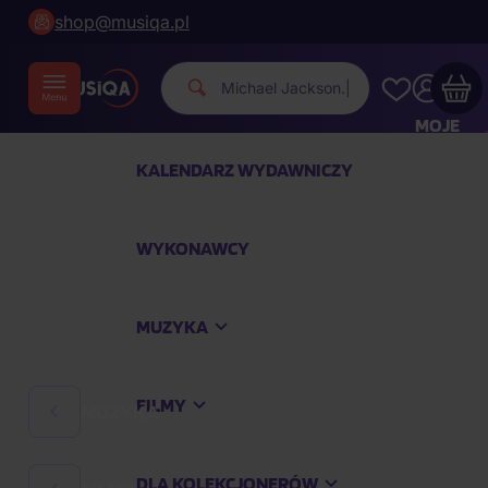
shop@musiqa.pl
Michael Jackson.
|
MOJE
KONTO
KALENDARZ WYDAWNICZY
Twój koszyk zakupowy jest pusty
WYKONAWCY
SPRAWDŹ NAJPOPULARNIEJSZE PRODUKTY
MUZYKA
Kup jeszcze za
400,00 zł
a dostawę macie za
darmo
FILMY
MUZYKA
Kontynuuj zakupy
DLA KOLEKCJONERÓW