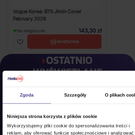
Vogue Korea: BTS Jimin Cover
February 2026
143,30 zł
Na magazynie
DO KOSZYKA
OSTATNIO
WYŚWIETLANE
Zdecydowaliście się jednak na coś innego? Tutaj
znajdziecie to, co ostatnio przeglądaliście u nas,
Zgoda
Szczegóły
O plikach coo
żebyście mogli to jak najszybciej kupić do domu.
Niniejsza strona korzysta z plików cookie
Wykorzystujemy pliki cookie do spersonalizowania treści i
reklam, aby oferować funkcje społecznościowe i analizować