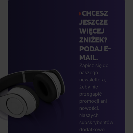
CHCESZ
JESZCZE
WIĘCEJ
ZNIŻEK?
PODAJ E-
MAIL.
Zapisz się do
naszego
newslettera,
żeby nie
przegapić
promocji ani
nowości.
Naszych
subskrybentów
dodatkowo