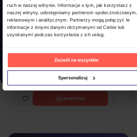
ruch w naszej witrynie. Informacje o tym, jak korzystasz z
naszej witryny, udostępniamy partnerom społecznościowym
reklamowym i analitycznym. Partnerzy mogą połączyć te
informacje z innymi danymi otrzymanymi od Ciebie lub
uzyskanymi podczas korzystania z ich usług.
Zezwól na wszystkie
Jisoo: Billboard Artist Book: Type B
Spersonalizuj
279,90 zł
Na magazynie
DO KOSZYKA