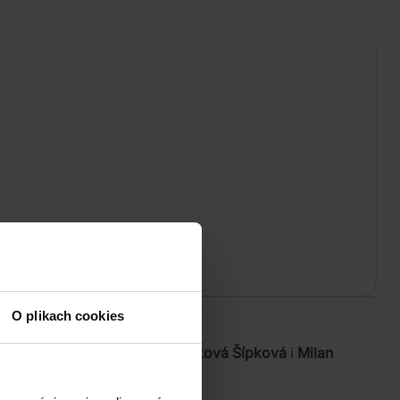
O plikach cookies
energię. Autorzy
Olga Studničková Šípková
i
Milan