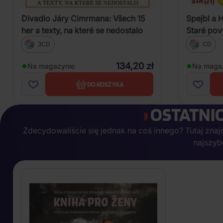
Divadlo Járy Cimrmana: Všech 15
Spejbl a 
her a texty, na které se nedostalo
Staré pov
3CD
CD
134,20 zł
Na magazynie
Na maga
DO KOSZYKA
OSTATNI
Zdecydowaliście się jednak na coś innego? Tutaj znajdz
najszyb