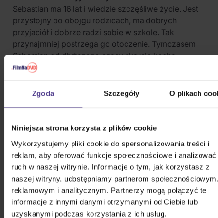
Sebastian ma 16 lat i wiedzie szczęśliwe życie. Jest
przystojny po obojgu rodzicach, ma dobrych
przyjaciół i dobrze radzi sobie w szkole. Tak
przynajmniej postrzega go otoczenie. Tymczasem
Sebastian od dłuższego czasu skrycie kocha
swojego najlepszego przyjaciela Ulfa. Pewnego dnia
podczas zabawy próbuje go pocałować w usta. Ulf
jednak go odrzuca, co pogrąża Sebastiana w
Zgoda
Szczegóły
O plikach coo
jeszcze głębszej rozpaczy. Zamyka się w sobie,
odsuwa od rodziców i przyjaciół. Dopiero po długiej
rozmowie z dziewczyną, która również jest
Niniejsza strona korzysta z plików cookie
zakochana w Ulfie, otwiera się przed rodzicami i
Wykorzystujemy pliki cookie do spersonalizowania treści i
przyjaciółmi. Otoczenie przyjmuje Sebastiana
reklam, aby oferować funkcje społecznościowe i analizować
życzliwie, a on odnajduje nową równowagę i
ruch w naszej witrynie. Informacje o tym, jak korzystasz z
nadzieję.
naszej witryny, udostępniamy partnerom społecznościowym
reklamowym i analitycznym. Partnerzy mogą połączyć te
PODOBNE PRODUKTY
informacje z innymi danymi otrzymanymi od Ciebie lub
uzyskanymi podczas korzystania z ich usług.