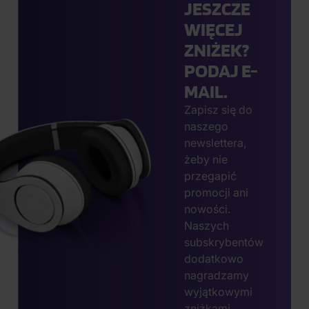
CHCESZ
JESZCZE
WIĘCEJ
ZNIŻEK?
PODAJ E-
MAIL.
Zapisz się do
naszego
newslettera,
żeby nie
przegapić
promocji ani
nowości.
Naszych
subskrybentów
dodatkowo