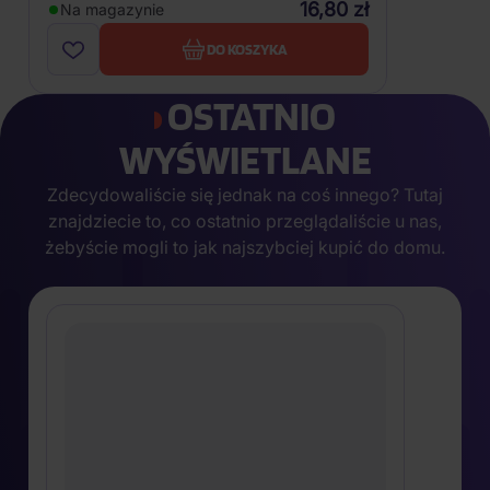
Anioł Pański 2
DVD
16,80 zł
Na magazynie
DO KOSZYKA
OSTATNIO
WYŚWIETLANE
Zdecydowaliście się jednak na coś innego? Tutaj
znajdziecie to, co ostatnio przeglądaliście u nas,
żebyście mogli to jak najszybciej kupić do domu.