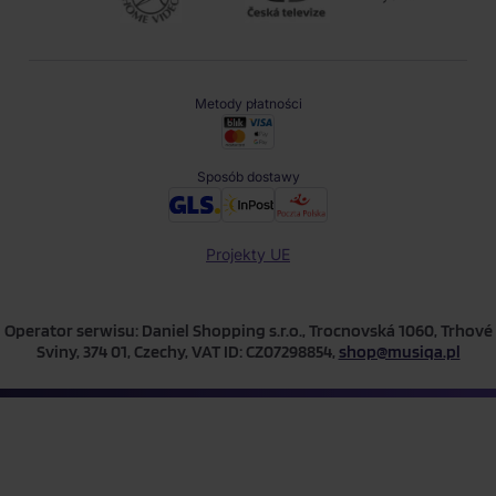
i innych...
Metody płatności
Sposób dostawy
Projekty UE
Operator serwisu: Daniel Shopping s.r.o., Trocnovská 1060, Trhové
Sviny, 374 01, Czechy, VAT ID: CZ07298854,
shop@musiqa.pl