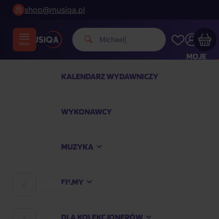
shop@musiqa.pl
|
MOJE
KONTO
KALENDARZ WYDAWNICZY
Twój koszyk zakupowy jest pusty
WYKONAWCY
SPRAWDŹ NAJPOPULARNIEJSZE PRODUKTY
MUZYKA
Kup jeszcze za
400,00 zł
a dostawę macie za
darmo
FILMY
MUZYKA
Kontynuuj zakupy
DLA KOLEKCJONERÓW