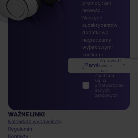
promocji ani
nowości.
Naszych
subskrybentów
dodatkowo
nagradzamy
wyjątkowymi
zniżkami.
Wprowadź
WYŚLIJ
swój e-
mail
Zgadzam
się na
przetwarzanie
danych
osobowych
WAŻNE LINKI
Kalendarz wydawniczy
Regulamin
Kontakty