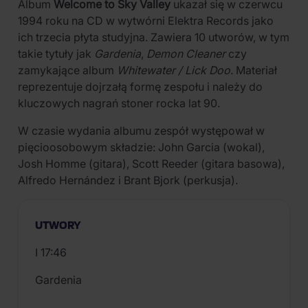
Album
Welcome to Sky Valley
ukazał się w czerwcu
1994 roku na CD w wytwórni Elektra Records jako
ich trzecia płyta studyjna. Zawiera 10 utworów, w tym
takie tytuły jak
Gardenia
,
Demon Cleaner
czy
zamykające album
Whitewater / Lick Doo
. Materiał
reprezentuje dojrzałą formę zespołu i należy do
kluczowych nagrań stoner rocka lat 90.
W czasie wydania albumu zespół występował w
pięcioosobowym składzie: John Garcia (wokal),
Josh Homme (gitara), Scott Reeder (gitara basowa),
Alfredo Hernández i Brant Bjork (perkusja).
UTWORY
I 17:46
Gardenia