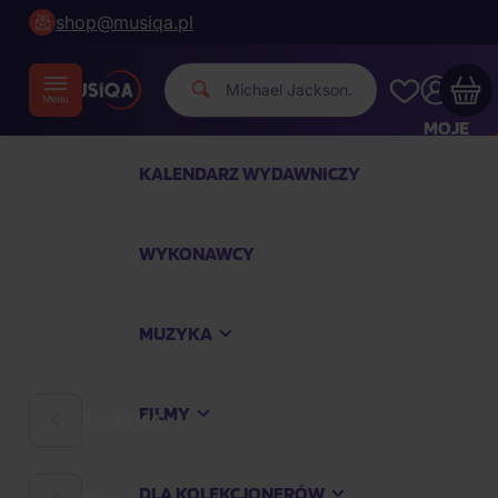
shop@musiqa.pl
Mic
|
MOJE
KONTO
KALENDARZ WYDAWNICZY
Twój koszyk zakupowy jest pusty
WYKONAWCY
SPRAWDŹ NAJPOPULARNIEJSZE PRODUKTY
MUZYKA
Kup jeszcze za
400,00 zł
a dostawę macie za
darmo
FILMY
MUZYKA
Kontynuuj zakupy
DLA KOLEKCJONERÓW