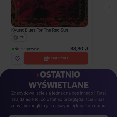
Kyuss: Blues For The Red Sun
CD
33,30 zł
Na magazynie
DO KOSZYKA
OSTATNIO
WYŚWIETLANE
Zdecydowaliście się jednak na coś innego? Tutaj
znajdziecie to, co ostatnio przeglądaliście u nas,
żebyście mogli to jak najszybciej kupić do domu.