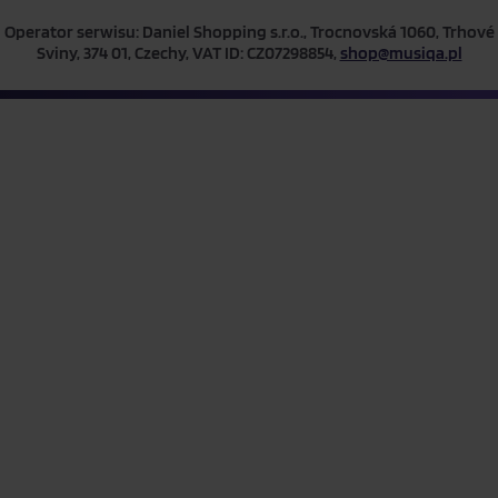
Operator serwisu: Daniel Shopping s.r.o., Trocnovská 1060, Trhové
Sviny, 374 01, Czechy, VAT ID: CZ07298854,
shop@musiqa.pl