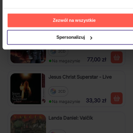
CD
33,30 zł
Na magazynie
Zezwól na wszystkie
Michael Jackson: HIStory, Past
Spersonalizuj
Present and Future Book 1
2CD
77,00 zł
Na magazynie
Jesus Christ Superstar - Live
2CD
33,30 zł
Na magazynie
Landa Daniel: Valčík