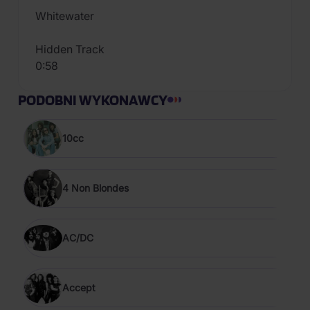
Whitewater
Hidden Track
0:58
PODOBNI WYKONAWCY
10cc
4 Non Blondes
AC/DC
Accept