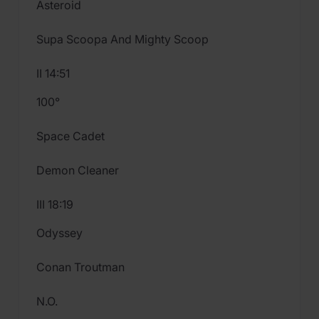
Asteroid
Supa Scoopa And Mighty Scoop
II 14:51
100°
Space Cadet
Demon Cleaner
III 18:19
Odyssey
Conan Troutman
N.O.