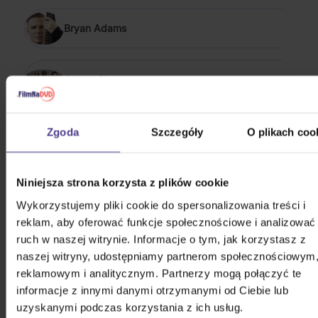
Bryan Adams
Aerosmith
POKAŻ WSZYSTKIE
Zgoda
Szczegóły
O plikach coo
ROCK 1989 - 1999
Orlík: Miloš Frýba For President
Niniejsza strona korzysta z plików cookie
Wykorzystujemy pliki cookie do spersonalizowania treści i
CD
reklam, aby oferować funkcje społecznościowe i analizować
ruch w naszej witrynie. Informacje o tym, jak korzystasz z
33,30 zł
Na magazynie
naszej witryny, udostępniamy partnerom społecznościowym
reklamowym i analitycznym. Partnerzy mogą połączyć te
Orlík: Demise!
informacje z innymi danymi otrzymanymi od Ciebie lub
uzyskanymi podczas korzystania z ich usług.