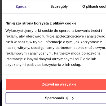
Zgoda
Szczegóły
O plikach coo
Niniejsza strona korzysta z plików cookie
Wykorzystujemy pliki cookie do spersonalizowania treści i
Divadlo Járy Cimrmana: Všech 15 her a
reklam, aby oferować funkcje społecznościowe i analizować
texty, na které se nedostalo
ruch w naszej witrynie. Informacje o tym, jak korzystasz z
3CD
naszej witryny, udostępniamy partnerom społecznościowym
reklamowym i analitycznym. Partnerzy mogą połączyć te
134,20 zł
Na magazynie
informacje z innymi danymi otrzymanymi od Ciebie lub
uzyskanymi podczas korzystania z ich usług.
DO KOSZYKA
OSTATNIO
Zezwól na wszystkie
WYŚWIETLANE
Zdecydowaliście się jednak na coś innego? Tutaj
Spersonalizuj
znajdziecie to, co ostatnio przeglądaliście u nas,