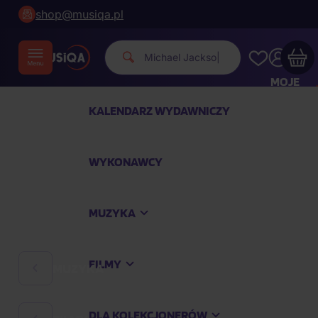
shop@musiqa.pl
Michael Jackson.
|
MOJE
KONTO
KALENDARZ WYDAWNICZY
Twój koszyk zakupowy jest pusty
WYKONAWCY
SPRAWDŹ NAJPOPULARNIEJSZE PRODUKTY
MUZYKA
Kup jeszcze za
400,00 zł
a dostawę macie za
darmo
FILMY
MUZYKA
Kontynuuj zakupy
DLA KOLEKCJONERÓW