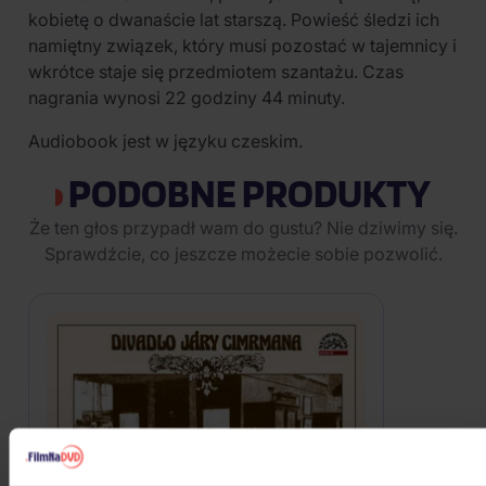
kobietę o dwanaście lat starszą. Powieść śledzi ich
namiętny związek, który musi pozostać w tajemnicy i
wkrótce staje się przedmiotem szantażu. Czas
nagrania wynosi 22 godziny 44 minuty.
Audiobook jest w języku czeskim.
PODOBNE PRODUKTY
Że ten głos przypadł wam do gustu? Nie dziwimy się.
Sprawdźcie, co jeszcze możecie sobie pozwolić.