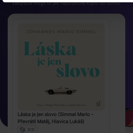
żebyście mogli to jak najszybciej kupić do domu.
Láska je jen slovo (Simmel Mario -
Převrátil Matěj, Hlavica Lukáš)
2CD