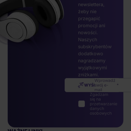
newslettera,
żeby nie
przegapić
promocji ani
nowości.
Naszych
subskrybentów
dodatkowo
nagradzamy
wyjątkowymi
zniżkami.
Wprowadź
WYŚLIJ
swój e-
mail
Zgadzam
się na
przetwarzanie
danych
osobowych