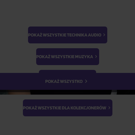
POKAŻ WSZYSTKIE TECHNIKA AUDIO
BTS
Light Stick & Keyring
POKAŻ WSZYSTKIE MUZYKA
Stray Kids
POKAŻ WSZYSTKIE FILMY
POKAŻ WSZYSTKO
POKAŻ WSZYSTKIE DLA KOLEKCJONERÓW