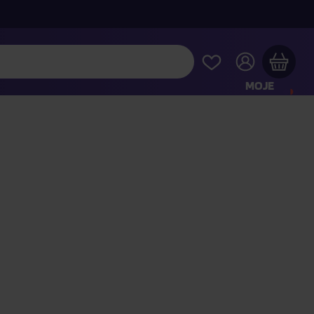
MOJE
KONTO
Twój koszyk zakupowy jest pusty
RAWDŹ NAJPOPULARNIEJSZE PRODUKTY
 jeszcze za
400,00 zł
a dostawę macie za darmo
Kontynuuj zakupy