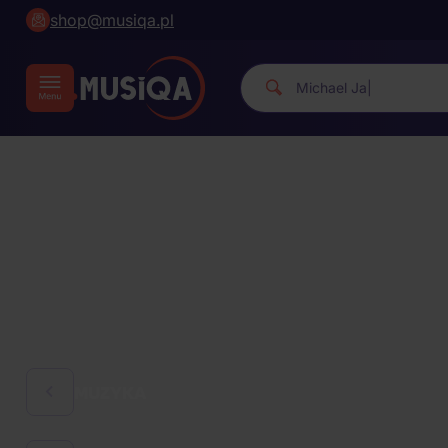
shop@musiqa.pl
Michael J
|
MUZYKA