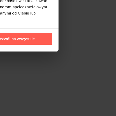
ołecznościowe i analizować
artnerom społecznościowym,
anymi od Ciebie lub
ezwól na wszystkie