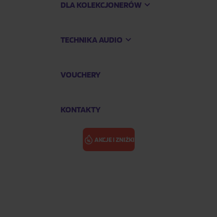
DLA KOLEKCJONERÓW
TECHNIKA AUDIO
VOUCHERY
KONTAKTY
AKCJE I ZNIŻKI
nco ICR-210 Blue
LENCO ICR-2