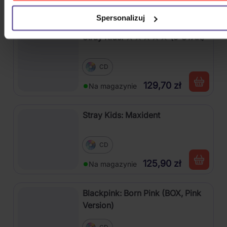
156,10 zł
Na magazynie
Spersonalizuj
Stray Kids: ★★★★★ (5-STAR)
CD
129,70 zł
Na magazynie
Stray Kids: Maxident
CD
125,90 zł
Na magazynie
Blackpink: Born Pink (BOX, Pink
Version)