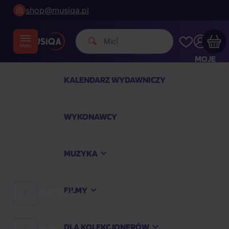
shop@musiqa.pl
|
MOJE
KONTO
KALENDARZ WYDAWNICZY
Twój koszyk zakupowy jest pusty
WYKONAWCY
SPRAWDŹ NAJPOPULARNIEJSZE PRODUKTY
MUZYKA
Kup jeszcze za
400,00 zł
a dostawę macie za
darmo
FILMY
MUZYKA
Kontynuuj zakupy
DLA KOLEKCJONERÓW