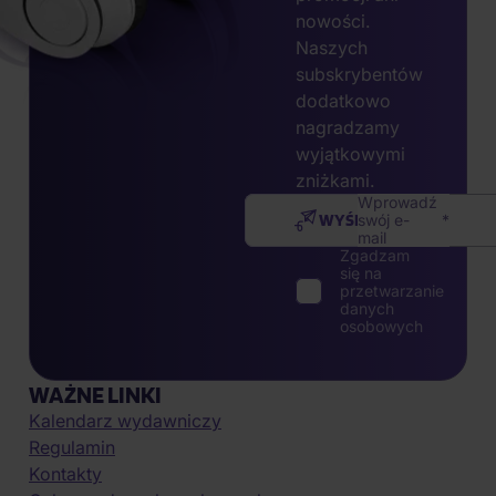
nowości.
Naszych
subskrybentów
dodatkowo
nagradzamy
wyjątkowymi
zniżkami.
Wprowadź
WYŚLIJ
swój e-
mail
Zgadzam
się na
przetwarzanie
danych
osobowych
WAŻNE LINKI
Kalendarz wydawniczy
Regulamin
Kontakty