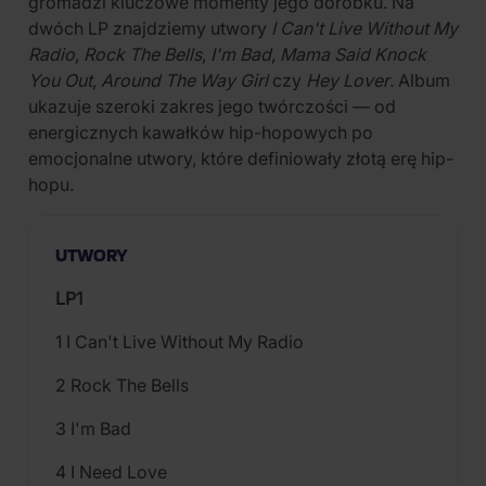
gromadzi kluczowe momenty jego dorobku. Na
dwóch LP znajdziemy utwory
I Can't Live Without My
Radio
,
Rock The Bells
,
I'm Bad
,
Mama Said Knock
You Out
,
Around The Way Girl
czy
Hey Lover
. Album
ukazuje szeroki zakres jego twórczości — od
energicznych kawałków hip-hopowych po
emocjonalne utwory, które definiowały złotą erę hip-
hopu.
UTWORY
LP1
1 I Can't Live Without My Radio
2 Rock The Bells
3 I'm Bad
4 I Need Love