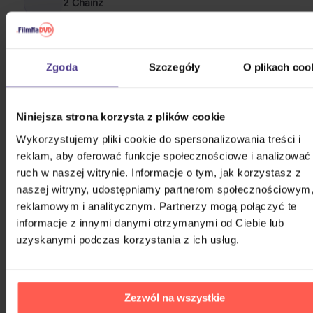
2 Chainz
Metro Boomin
Zgoda
Szczegóły
O plikach coo
POKAŻ WSZYSTKIE
HIP HOP 2020 - 2026
Niniejsza strona korzysta z plików cookie
Wykorzystujemy pliki cookie do spersonalizowania treści i
Stray Kids: SKZHOP HIPTAPE(合
reklam, aby oferować funkcje społecznościowe i analizować
Hop) (SKZHOP Version)
ruch w naszej witrynie. Informacje o tym, jak korzystasz z
naszej witryny, udostępniamy partnerom społecznościowym
CD
reklamowym i analitycznym. Partnerzy mogą połączyć te
122,20 zł
Na magazynie
informacje z innymi danymi otrzymanymi od Ciebie lub
uzyskanymi podczas korzystania z ich usług.
Chaozz: Best Of
Zezwól na wszystkie
2Vinyl