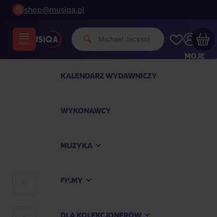
shop@musiqa.pl
Michael Jackson.
|
MOJE
KONTO
KALENDARZ WYDAWNICZY
Twój koszyk zakupowy jest pusty
WYKONAWCY
SPRAWDŹ NAJPOPULARNIEJSZE PRODUKTY
MUZYKA
Kup jeszcze za
400,00 zł
a dostawę macie za
darmo
FILMY
MUZYKA
Kontynuuj zakupy
DLA KOLEKCJONERÓW