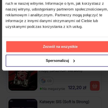
ruch w naszej witrynie. Informacje o tym, jak korzystasz z
3CD
naszej witryny, udostępniamy partnerom społecznościowym
75,10 zł
Na magazynie
reklamowym i analitycznym. Partnerzy mogą połączyć te
informacje z innymi danymi otrzymanymi od Ciebie lub
uzyskanymi podczas korzystania z ich usług.
Katseye: Beautiful Chaos
CD
Zezwól na wszystkie
122,20 zł
Na magazynie
Spersonalizuj
Stray Kids: SKZHOP HIPTAPE(合
Hop) (SKZHOP Version)
CD
122,20 zł
Na magazynie
Katseye: SIS (Soft Is Strong)