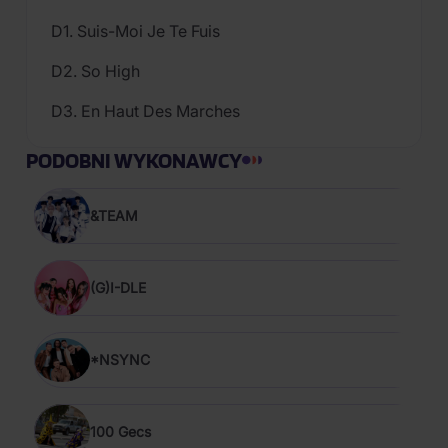
D1. Suis-Moi Je Te Fuis
D2. So High
D3. En Haut Des Marches
PODOBNI WYKONAWCY
&TEAM
(G)I-DLE
*NSYNC
100 Gecs