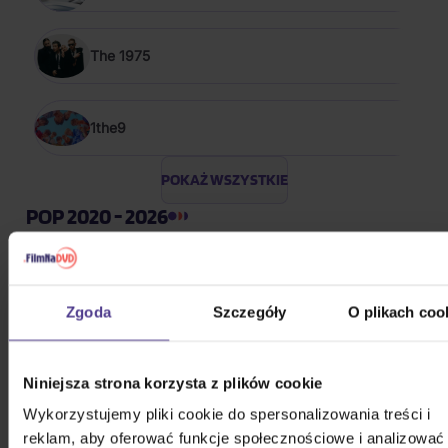
The 1975
1the9
POKAŻ WSZYSTKIE
POP 2020 - 2026
Bílá Lucie: Vzkaz pro Ježíška
Zgoda
Szczegóły
O plikach coo
CD
52,50 zł
Na magazynie
Niniejsza strona korzysta z plików cookie
Wykorzystujemy pliki cookie do spersonalizowania treści i
Gott Karel: Snění o Vánocích
reklam, aby oferować funkcje społecznościowe i analizować