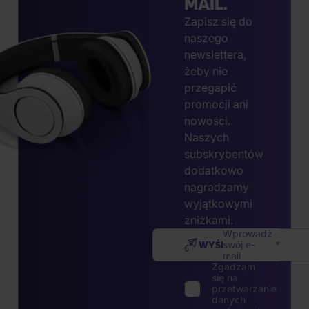
MAIL.
Zapisz się do
naszego
newslettera,
żeby nie
przegapić
promocji ani
nowości.
Naszych
subskrybentów
dodatkowo
nagradzamy
wyjątkowymi
zniżkami.
Wprowadź
WYŚLIJ
swój e-
mail
Zgadzam
się na
przetwarzanie
danych