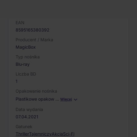
Kod produktu
002599
EAN
8595165380392
Producent / Marka
MagicBox
Typ nośnika
Blu-ray
Liczba BD
1
Opakowanie nośnika
Plastikowe opakow
…
Więcej
Data wydania
07.04.2021
Gatunek
Thriller
Tajemniczy
Akcja
Sci-Fi