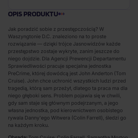
OPIS PRODUKTU
Jak poradzić sobie z przestępczością? W
Waszyngtonie D.C. znaleziono na to proste
rozwiązanie — dzięki trójce Jasnowidzów każde
przestępstwo zostaje wykryte, zanim jeszcze do
niego dojdzie. Dla Agencji Prewencji Departamentu
Sprawiedliwości pracuje specjalna jednostka
PreCrime, której dowódcą jest John Anderton (Tom
Cruise). John chce uchronić wszystkich ludzi przed
tragedią, którą sam przeżył, dlatego ta praca ma dla
niego głęboki sens. Problem pojawia się w chwili,
gdy sam staje się głównym podejrzanym, a jego
własna jednostka, pod kierownictwem osobistego
rywala Danny'ego Witwera (Colin Farrell), śledzi go
na każdym kroku.
Obsada:
Tom Cruise, Colin Farrell, Samantha Morton,