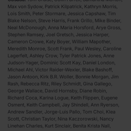
Max von Sydow, Patrick Kilpatrick, Kathryn Morris,
Lois Smith, Peter Stormare, Jessica Capshaw, Tim
Blake Nelson, Steve Harris, Frank Grillo, Mike Binder,
Neal McDonough, Anna Maria Horsford, Arye Gross,
Stephen Ramsey, Joel Gretsch, Jessica Harper,
Cameron Crowe, Katy Boyer, William Mapother,
Meredith Monroe, Scott Frank, Paul Wesley, Caroline
Lagerfelt, Ashley Crow, Tyler Patrick Jones, Anne
Judson-Yager, Dominic Scott Kay, Daniel London,
Michael Ahl, Victor Raider-Wexler, Blake Bashoff,
Jason Antoon, Kirk B.R. Woller, Bonnie Morgan, Jim
Rash, Rebecca Ritz, Riley Schmidt, Gina Gallego,
George Wallace, David Hornsby, Diane Robin,
Richard Coca, Karina Logue, Keith Flippen, Eugene
Osment, Keith Campbell, Jay Shindell, Ann Ryerson,
Andrew Sandler, Jorge-Luis Pallo, Tom Choi, Klea
Scott, Christian Taylor, Nina Kaczorowski, Nancy
Linehan Charles, Kurt Sinclair, Benita Krista Nall,