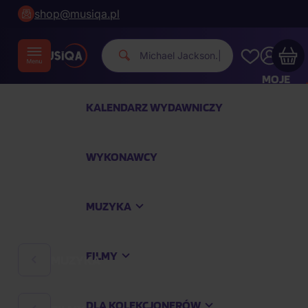
shop@musiqa.pl
|
MOJE
KONTO
KALENDARZ WYDAWNICZY
Twój koszyk zakupowy jest pusty
WYKONAWCY
SPRAWDŹ NAJPOPULARNIEJSZE PRODUKTY
MUZYKA
Kup jeszcze za
400,00 zł
a dostawę macie za
darmo
FILMY
MUZYKA
Kontynuuj zakupy
DLA KOLEKCJONERÓW