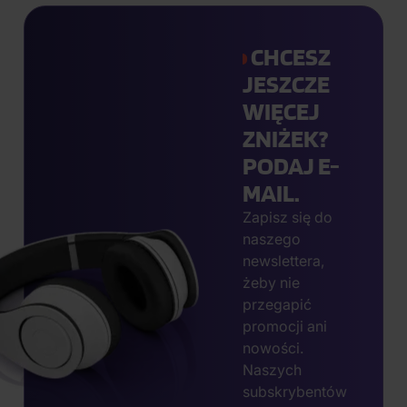
CHCESZ
JESZCZE
WIĘCEJ
ZNIŻEK?
PODAJ E-
MAIL.
Zapisz się do
naszego
newslettera,
żeby nie
przegapić
promocji ani
nowości.
Naszych
subskrybentów