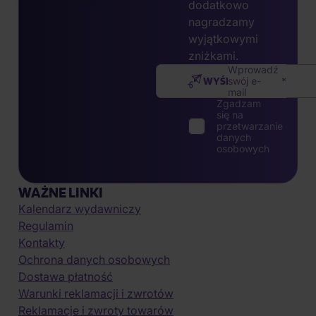
dodatkowo
nagradzamy
wyjątkowymi
zniżkami.
Wprowadź
WYŚLIJ
swój e-
mail
Zgadzam
się na
przetwarzanie
danych
osobowych
WAŻNE LINKI
Kalendarz wydawniczy
Regulamin
Kontakty
Ochrona danych osobowych
Dostawa płatność
Warunki reklamacji i zwrotów
Reklamacje i zwroty towarów