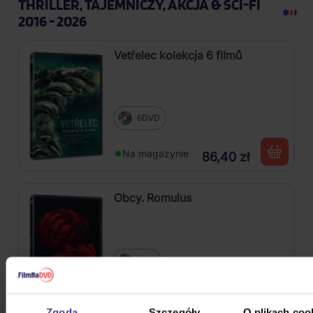
THRILLER, TAJEMNICZY, AKCJA & SCI-FI
2016 - 2026
Vetřelec kolekcja 6 filmů
6DVD
Na magazynie
86,40 zł
Obcy. Romulus
DVD
Na magazynie
45,00 zł
Zgoda
Szczegóły
O plikach coo