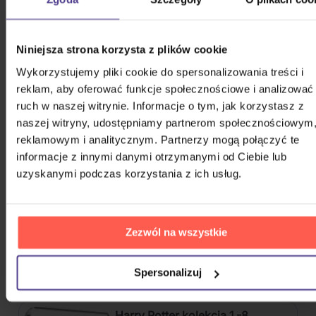
Indiana Jones i artefakt
przeznaczenia
Niniejsza strona korzysta z plików cookie
Wykorzystujemy pliki cookie do spersonalizowania treści i
reklam, aby oferować funkcje społecznościowe i analizować
DVD
ruch w naszej witrynie. Informacje o tym, jak korzystasz z
naszej witryny, udostępniamy partnerom społecznościowym
Na magazynie
33,70 zł
reklamowym i analitycznym. Partnerzy mogą połączyć te
informacje z innymi danymi otrzymanymi od Ciebie lub
Avatar: Istota wody
uzyskanymi podczas korzystania z ich usług.
Zezwól na wszystkie
DVD
Na magazynie
Spersonalizuj
37,50 zł
Harry Potter kolekcja 1.-8.