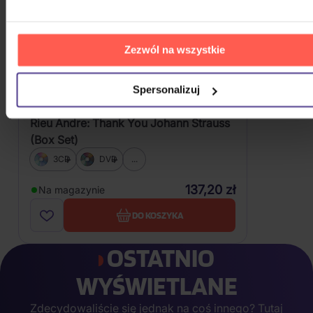
Zezwól na wszystkie
Spersonalizuj
Rieu Andre: Thank You Johann Strauss
(Box Set)
3CD
DVD
...
137,20 zł
Na magazynie
DO KOSZYKA
OSTATNIO
WYŚWIETLANE
Zdecydowaliście się jednak na coś innego? Tutaj