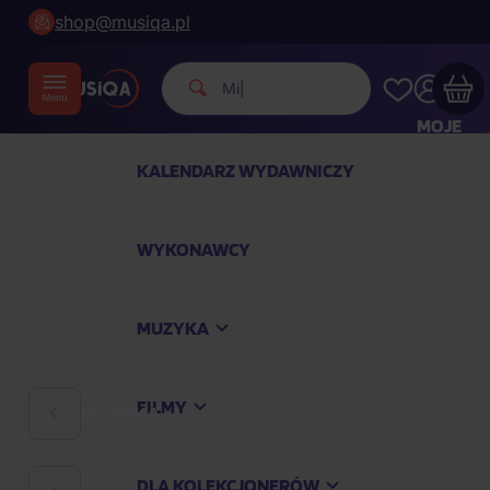
shop@musiqa.pl
|
MOJE
KONTO
KALENDARZ WYDAWNICZY
Twój koszyk zakupowy jest pusty
WYKONAWCY
SPRAWDŹ NAJPOPULARNIEJSZE PRODUKTY
MUZYKA
Kup jeszcze za
400,00 zł
a dostawę macie za
darmo
FILMY
MUZYKA
Kontynuuj zakupy
DLA KOLEKCJONERÓW