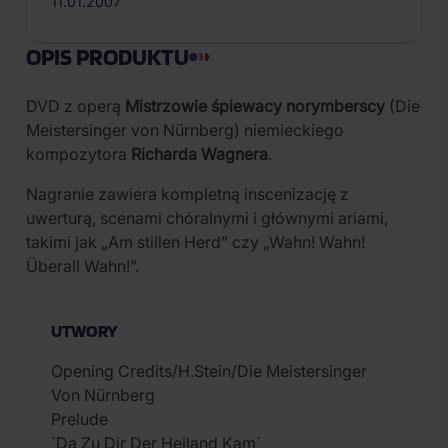
11.01.2007
OPIS PRODUKTU
DVD z operą
Mistrzowie śpiewacy norymberscy
(Die
Meistersinger von Nürnberg) niemieckiego
kompozytora
Richarda Wagnera
.
Nagranie zawiera kompletną inscenizację z
uwerturą, scenami chóralnymi i głównymi ariami,
takimi jak „Am stillen Herd” czy „Wahn! Wahn!
Überall Wahn!”.
UTWORY
Opening Credits/H.Stein/Die Meistersinger
Von Nürnberg
Prelude
`Da Zu Dir Der Heiland Kam`