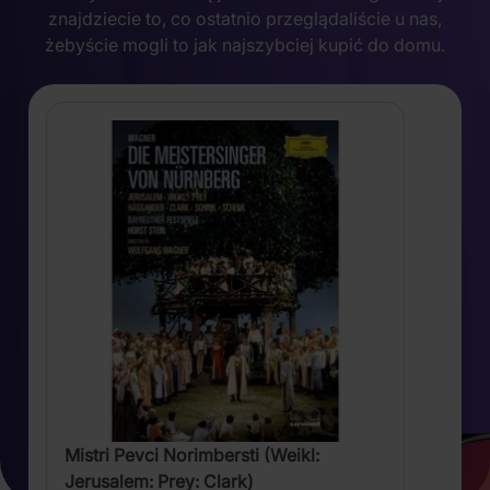
znajdziecie to, co ostatnio przeglądaliście u nas,
żebyście mogli to jak najszybciej kupić do domu.
Mistri Pevci Norimbersti (Weikl:
Jerusalem: Prey: Clark)