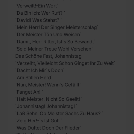
`Verweilt!-Ein Wort`
`Da Bin Ich: Wer Ruft? `
`David! Was Stehst? `
`Mein Herr! Der Singer Meisterschlag`
`Der Meister Tön Und Weisen`
`Damit, Herr Ritter, Ist`s So Bewandt`
`Seid Meiner Treue Wohl Versehen`
Das Schöne Fest, Johannistag
`Verzeiht, Vielleicht Schon Ginget Ihr Zu Weit`
`Dacht Ich Mir`s Doch`
`Am Stillen Herd`
`Nun, Meister! Wenn`s Gefällt`
`Fanget An! `
`Halt Meister! Nicht So Geeilt! `
`Johannistag! Johannistag! `
`Laß Sehn, Ob Meister Sachs Zu Haus? `
`Zeig Her!-`s Ist Gut! `
`Was Duftet Doch Der Flieder`