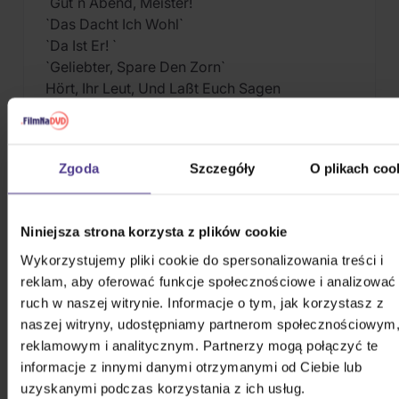
`Gut`n Abend, Meister! `
`Das Dacht Ich Wohl`
`Da Ist Er! `
`Geliebter, Spare Den Zorn`
Hört, Ihr Leut, Und Laßt Euch Sagen
`Üble Dinge, Die Ich Da Merk`
`Tu`s Nicht!-Doch Horch! `
`Jerum! Jerum! `
Zgoda
Szczegóły
O plikach coo
`Das Fenster Geht Auf! `
PODOBNE PRODUKTY
Niniejsza strona korzysta z plików cookie
Wykorzystujemy pliki cookie do spersonalizowania treści i
Że ten głos przypadł wam do gustu? Nie dziwimy się.
reklam, aby oferować funkcje społecznościowe i analizować
Sprawdźcie, co jeszcze możecie sobie pozwolić.
ruch w naszej witrynie. Informacje o tym, jak korzystasz z
naszej witryny, udostępniamy partnerom społecznościowym
reklamowym i analitycznym. Partnerzy mogą połączyć te
informacje z innymi danymi otrzymanymi od Ciebie lub
uzyskanymi podczas korzystania z ich usług.