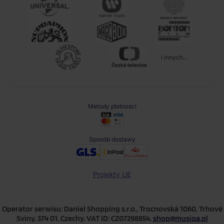
i innych...
Metody płatności
Sposób dostawy
Projekty UE
Operator serwisu: Daniel Shopping s.r.o., Trocnovská 1060, Trhové
Sviny, 374 01, Czechy, VAT ID: CZ07298854,
shop@musiqa.pl