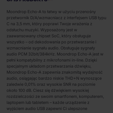
Moondrop Echo-A to łatwy w użyciu przenośny
przetwornik D/A/wzmacniacz z interfejsem USB typu
C na 3,5 mm, który poprawi Twoje wrażenia z
odsłuchu muzyki. Wyposażony jest w
zaawansowany chipset SoC, który obsługuje
wszystko – od dekodowania po przetwarzanie i
wzmacnianie sygnału audio. Obsługuje sygnały
audio PCM 32bit/384kHz. Moondrop Echo-A jest w
pełni kompatybilny z mikrofonami in-line. Dzięki
specjalnym układom przetwarzania dźwięku,
Moondrop Echo-A zapewnia znakomitą wydajność
audio, osiągając bardzo niskie THD+N wynoszące
zaledwie 0,01% oraz wysokie SNR na poziomie
około 100 dB. Ciesz się dźwiękiem wysokiej
rozdzielczości ze swoim smartfonem, komputerem,
laptopem lub tabletem – każde urządzenie z
wyjściem audio USB zapewni Ci ulepszone