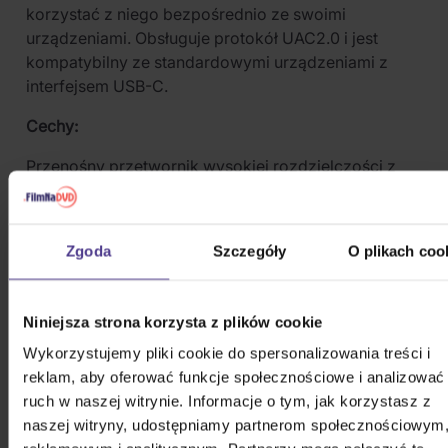
korzystać z niego bezpośrednio ze swoimi
urządzeniami. Obsługuje protokół UAC2.0 i jest
kompatybilny ze standardowymi urządzeniami z
interfejsem USB-C.
Cechy:
Przenośny przetwornik wysokiej rozdzielczości z
USB typu C na 3,5 mm.
Lekka konstrukcja, wydajny dźwięk.
Zgoda
Szczegóły
O plikach coo
Obsługuje sprzętowe dekodowanie do 32 bitów/384
kHz.
Niniejsza strona korzysta z plików cookie
Zaawansowany chip SoC do dekodowania na
Wykorzystujemy pliki cookie do spersonalizowania treści i
poziomie HiFi.
reklam, aby oferować funkcje społecznościowe i analizować
W pełni kompatybilny z komputerami, laptopami
ruch w naszej witrynie. Informacje o tym, jak korzystasz z
oraz urządzeniami z systemami Android i iOS.
naszej witryny, udostępniamy partnerom społecznościowym