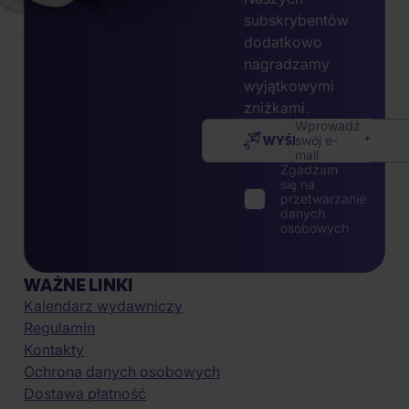
subskrybentów
dodatkowo
nagradzamy
wyjątkowymi
zniżkami.
Wprowadź
WYŚLIJ
swój e-
mail
Zgadzam
się na
przetwarzanie
danych
osobowych
WAŻNE LINKI
Kalendarz wydawniczy
Regulamin
Kontakty
Ochrona danych osobowych
Dostawa płatność