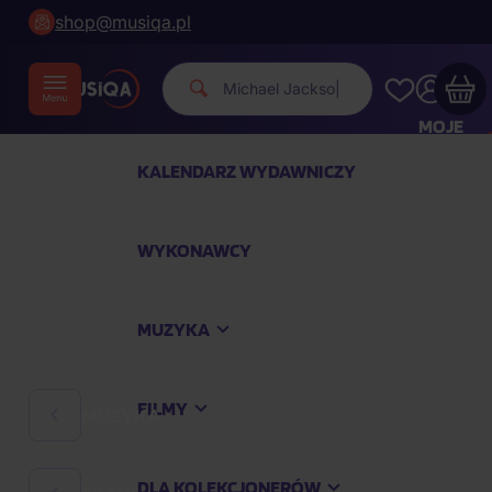
shop@musiqa.pl
|
MOJE
KONTO
KALENDARZ WYDAWNICZY
Twój koszyk zakupowy jest pusty
WYKONAWCY
SPRAWDŹ NAJPOPULARNIEJSZE PRODUKTY
MUZYKA
Kup jeszcze za
400,00 zł
a dostawę macie za
darmo
FILMY
MUZYKA
Kontynuuj zakupy
DLA KOLEKCJONERÓW