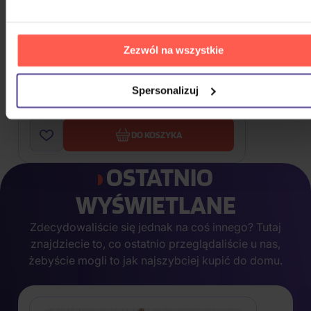
Zezwól na wszystkie
Elektronika Praha Speaker cable
Spersonalizuj
8,80 zł
Na magazynie
DO KOSZYKA
OSTATNIO
WYŚWIETLANE
Zdecydowaliście się jednak na coś innego? Tutaj
znajdziecie to, co ostatnio przeglądaliście u nas,
żebyście mogli to jak najszybciej kupić do domu.