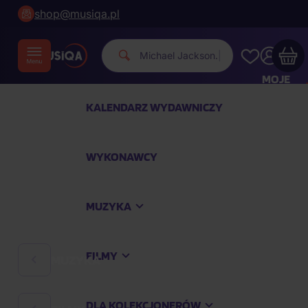
shop@musiqa.pl
Michael Jack
|
MOJE
KONTO
KALENDARZ WYDAWNICZY
Twój koszyk zakupowy jest pusty
WYKONAWCY
SPRAWDŹ NAJPOPULARNIEJSZE PRODUKTY
MUZYKA
Kup jeszcze za
400,00 zł
a dostawę macie za
darmo
FILMY
MUZYKA
Kontynuuj zakupy
DLA KOLEKCJONERÓW