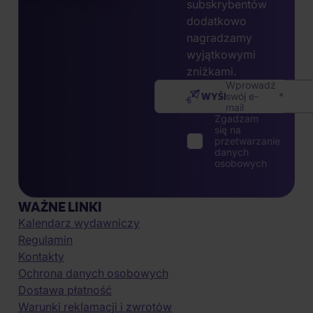
subskrybentów
dodatkowo
nagradzamy
wyjątkowymi
zniżkami.
Wprowadź
WYŚLIJ
swój e-
mail
Zgadzam
się na
przetwarzanie
danych
osobowych
WAŻNE LINKI
Kalendarz wydawniczy
Regulamin
Kontakty
Ochrona danych osobowych
Dostawa płatność
Warunki reklamacji i zwrotów