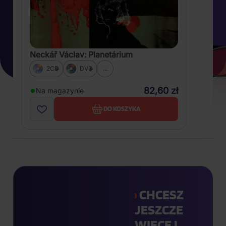
Neckář Václav: Planetárium
2CD
DVD
...
82,60 zł
Na magazynie
DO KOSZYKA
CHCESZ
JESZCZE
WIĘCEJ