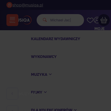
shop@musiqa.pl
Michael Jackson.
|
MOJE
KONTO
KALENDARZ WYDAWNICZY
Twój koszyk zakupowy jest pusty
WYKONAWCY
SPRAWDŹ NAJPOPULARNIEJSZE PRODUKTY
MUZYKA
Kup jeszcze za
400,00 zł
a dostawę macie za
darmo
FILMY
MUZYKA
Kontynuuj zakupy
DLA KOLEKCJONERÓW