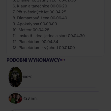
5. Známe ho, žádný vzor 00:02:30
6. Klaun a tanečnice 00:06:20
7. Pět světelných let 00:04:25
8. Diamantová žena 00:06:40
9. Apokalypsa 00:03:00
10. Meteor 00:04:25
11. Lásko tři, dva, jedna a start 00:04:30
12. Planetárium 00:04:34
13. Planetárium - východ 00:01:00
PODOBNI WYKONAWCY
100°C
-123 min.