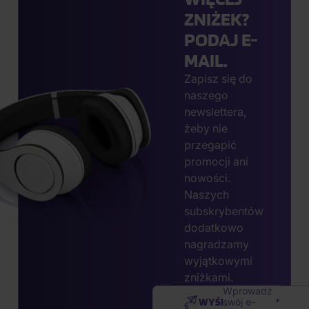
ZNIŻEK?
PODAJ E-
MAIL.
Zapisz się do
naszego
newslettera,
żeby nie
przegapić
promocji ani
nowości.
Naszych
subskrybentów
dodatkowo
nagradzamy
wyjątkowymi
zniżkami.
Wprowadź
WYŚLIJ
swój e-