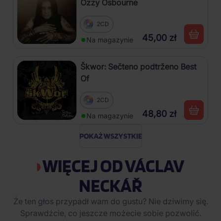
Ozzy Osbourne
2CD
45,00 zł
Na magazynie
Škwor: Sečteno podtrženo Best
Of
2CD
48,80 zł
Na magazynie
POKAŻ WSZYSTKIE
WIĘCEJ OD VÁCLAV
NECKÁŘ
Że ten głos przypadł wam do gustu? Nie dziwimy się.
Sprawdźcie, co jeszcze możecie sobie pozwolić.