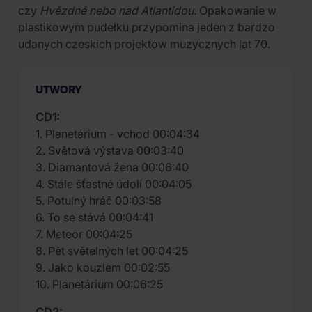
czy
Hvězdné nebo nad Atlantidou
. Opakowanie w
plastikowym pudełku przypomina jeden z bardzo
udanych czeskich projektów muzycznych lat 70.
UTWORY
CD1:
1. Planetárium - vchod 00:04:34
2. Světová výstava 00:03:40
3. Diamantová žena 00:06:40
4. Stále šťastné údolí 00:04:05
5. Potulný hráč 00:03:58
6. To se stává 00:04:41
7. Meteor 00:04:25
8. Pět světelných let 00:04:25
9. Jako kouzlem 00:02:55
10. Planetárium 00:06:25