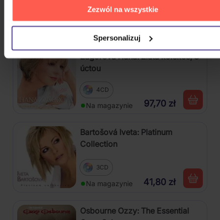
3CD
Zezwól na wszystkie
64,60 zł
Na magazynie
Spersonalizuj
Zagorová Hana: Zlatá kolekce, S
úctou
4CD
97,70 zł
Na magazynie
Bartošová Iveta: Platinum
Collection
3CD
41,80 zł
Na magazynie
Osbourne Ozzy: The Essential