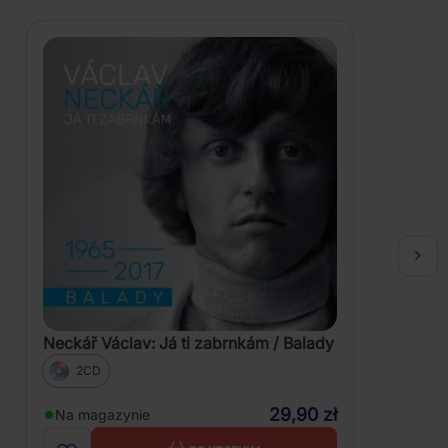
Neckář Václav: Já ti zabrnkám / Balady
2CD
29,90 zł
Na magazynie