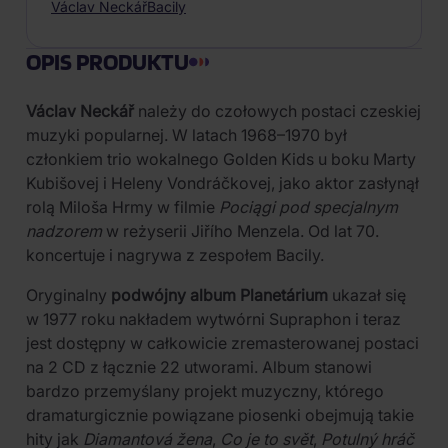
Václav Neckář
Bacily
OPIS PRODUKTU
Václav Neckář
należy do czołowych postaci czeskiej
muzyki popularnej. W latach 1968–1970 był
członkiem trio wokalnego Golden Kids u boku Marty
Kubišovej i Heleny Vondráčkovej, jako aktor zasłynął
rolą Miloša Hrmy w filmie
Pociągi pod specjalnym
nadzorem
w reżyserii Jiřího Menzela. Od lat 70.
koncertuje i nagrywa z zespołem Bacily.
Oryginalny
podwójny album Planetárium
ukazał się
w 1977 roku nakładem wytwórni Supraphon i teraz
jest dostępny w całkowicie zremasterowanej postaci
na 2 CD z łącznie 22 utworami. Album stanowi
bardzo przemyślany projekt muzyczny, którego
dramaturgicznie powiązane piosenki obejmują takie
hity jak
Diamantová žena
,
Co je to svět
,
Potulný hráč