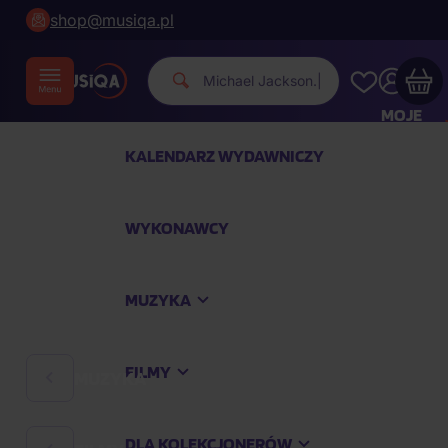
shop@musiqa.pl
|
MOJE
KONTO
KALENDARZ WYDAWNICZY
Twój koszyk zakupowy jest pusty
WYKONAWCY
SPRAWDŹ NAJPOPULARNIEJSZE PRODUKTY
MUZYKA
Kup jeszcze za
400,00 zł
a dostawę macie za
darmo
FILMY
MUZYKA
Kontynuuj zakupy
DLA KOLEKCJONERÓW