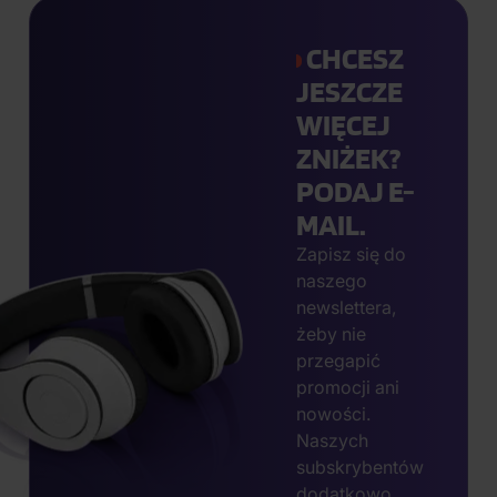
CHCESZ
JESZCZE
WIĘCEJ
ZNIŻEK?
PODAJ E-
MAIL.
Zapisz się do
naszego
newslettera,
żeby nie
przegapić
promocji ani
nowości.
Naszych
subskrybentów
dodatkowo