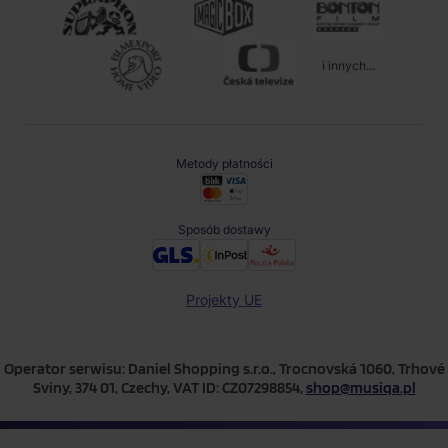
i innych...
Metody płatności
Sposób dostawy
Projekty UE
Operator serwisu: Daniel Shopping s.r.o., Trocnovská 1060, Trhové
Sviny, 374 01, Czechy, VAT ID: CZ07298854,
shop@musiqa.pl