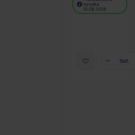
wysyłka
10.08.2026
1
szt.