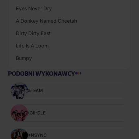
Eyes Never Dry
A Donkey Named Cheetah
Dirty Dirty East
Life Is A Loom
Bumpy
PODOBNI WYKONAWCY
&TEAM
(G)I-DLE
*NSYNC