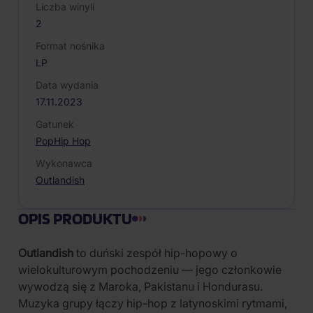
Liczba winyli
2
Format nośnika
LP
Data wydania
17.11.2023
Gatunek
Pop
Hip Hop
Wykonawca
Outlandish
OPIS PRODUKTU
Outlandish
to duński zespół hip-hopowy o
wielokulturowym pochodzeniu — jego członkowie
wywodzą się z Maroka, Pakistanu i Hondurasu.
Muzyka grupy łączy hip-hop z latynoskimi rytmami,