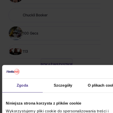
Chuckii Booker
100 Gecs
113
POKAŻ WSZYSTKIE
POP & HIP HOP 2018 - 2026
Zgoda
Szczegóły
O plikach coo
Bílá Lucie: Vzkaz pro Ježíška
CD
Niniejsza strona korzysta z plików cookie
52,50 zł
Na magazynie
Wykorzystujemy pliki cookie do spersonalizowania treści i