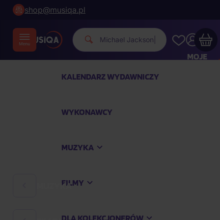
shop@musiqa.pl
Michael Jacks
|
MOJE
KONTO
KALENDARZ WYDAWNICZY
Twój koszyk zakupowy jest pusty
WYKONAWCY
SPRAWDŹ NAJPOPULARNIEJSZE PRODUKTY
MUZYKA
Kup jeszcze za
400,00 zł
a dostawę macie za
darmo
FILMY
MUZYKA
Kontynuuj zakupy
DLA KOLEKCJONERÓW