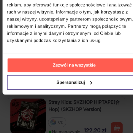
reklam, aby oferować funkcje społecznościowe i analizować
ruch w naszej witrynie. Informacje o tym, jak korzystasz z
Gott Karel: Snění o Vánocích
naszej witryny, udostępniamy partnerom społecznościowym
reklamowym i analitycznym. Partnerzy mogą połączyć te
3CD
informacje z innymi danymi otrzymanymi od Ciebie lub
75,10 zł
Na magazynie
uzyskanymi podczas korzystania z ich usług.
Katseye: Beautiful Chaos
Zezwól na wszystkie
CD
Spersonalizuj
122,20 zł
Na magazynie
Stray Kids: SKZHOP HIPTAPE(合
Hop) (SKZHOP Version)
CD
122,20 zł
Na magazynie