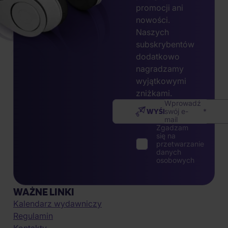
promocji ani
nowości.
Naszych
subskrybentów
dodatkowo
nagradzamy
wyjątkowymi
zniżkami.
Wprowadź
WYŚLIJ
swój e-
mail
Zgadzam
się na
przetwarzanie
danych
osobowych
WAŻNE LINKI
Kalendarz wydawniczy
Regulamin