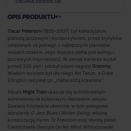
The Oscar Peterson Trio
OPIS PRODUKTU
Oscar Peterson
(1925–2007) był kanadyjskim
pianistą jazzowym i kompozytorem, przez krytyków
uważanym za jednego z najlepszych pianistów
wszech czasów. Jego muzyka pełna jest swingu i
jazzowych improwizacji. W swojej karierze wydał
ponad 200 płyt i zdobył osiem nagród
Grammy
.
Wielkim wzorem był dla niego Art Tatum, a Duke
Ellington nazywał go „maharadżą klawiatur”.
Album
Night Train
ukazuje się w limitowanym
wznowieniu na kolorowym niebieskim winylu.
Zawiera trzynaście utworów, w tym swingowe
standardy
C Jam Blues
i
Moten Swing
, własną
kompozycję
Hymn To Freedom
oraz słynną pieśń
Carmichaela
Georgia On My Mind
. Wirtuozowski