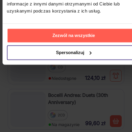
informacje z innymi danymi otrzymanymi od Ciebie lub
Soundtrack: Stranger Things:
uzyskanymi podczas korzystania z ich usług.
Soundtrack From The Netflix
Series, Season 4
2Vinyl
109,00 zł
Na magazynie
Zezwól na wszystkie
V (BTS): Layover
Spersonalizuj
CD
124,10 zł
Niedostępne
Bocelli Andrea: Duets (30th
Anniversary)
2CD
99,60 zł
Na magazynie