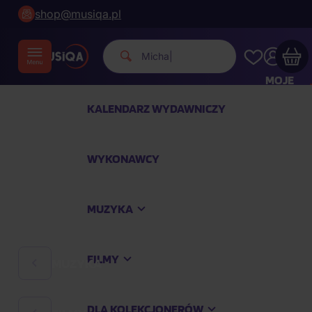
shop@musiqa.pl
|
MOJE
KONTO
KALENDARZ WYDAWNICZY
Twój koszyk zakupowy jest pusty
WYKONAWCY
SPRAWDŹ NAJPOPULARNIEJSZE PRODUKTY
MUZYKA
Kup jeszcze za
400,00 zł
a dostawę macie za
darmo
FILMY
MUZYKA
Kontynuuj zakupy
DLA KOLEKCJONERÓW