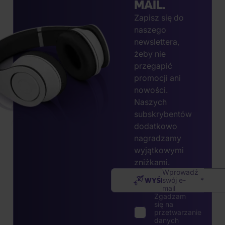
MAIL.
Zapisz się do
naszego
newslettera,
żeby nie
przegapić
promocji ani
nowości.
Naszych
subskrybentów
dodatkowo
nagradzamy
wyjątkowymi
zniżkami.
Wprowadź
WYŚLIJ
swój e-
mail
Zgadzam
się na
przetwarzanie
danych