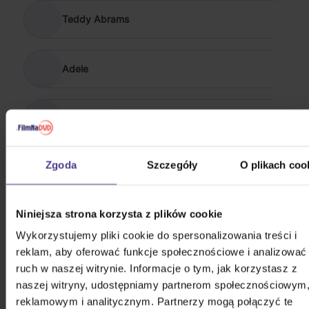
Teddy Abrams
Adele
Arooj Aftab
POKAŻ WSZYSTKIE
Zgoda
Szczegóły
O plikach coo
JAZZ 2020 - 2026
Swift Taylor: Life Of A Showgirl
Niniejsza strona korzysta z plików cookie
(Coloured Orange Glitter Vinyl)
Wykorzystujemy pliki cookie do spersonalizowania treści i
reklam, aby oferować funkcje społecznościowe i analizować
Vinyl
ruch w naszej witrynie. Informacje o tym, jak korzystasz z
188,10 zł
Na magazynie
naszej witryny, udostępniamy partnerom społecznościowym
reklamowym i analitycznym. Partnerzy mogą połączyć te