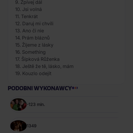
9. Zpívej dál
10. Jsi volná
11. Tenkrát
12. Daruj mi chvíli
13. Ano či nie
14. Prám bláznů
15. Žijeme z lásky
16. Something
17. Šípková Růženka
18. Ještě že tě, lásko, mám
19. Kouzlo odejít
PODOBNI WYKONAWCY
-123 min.
1349