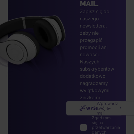
MAIL.
Zapisz się do
naszego
newslettera,
żeby nie
przegapić
promocji ani
nowości.
Naszych
subskrybentów
dodatkowo
nagradzamy
wyjątkowymi
zniżkami.
Wprowadź
WYŚLIJ
swój e-
mail
Zgadzam
się na
przetwarzanie
danych