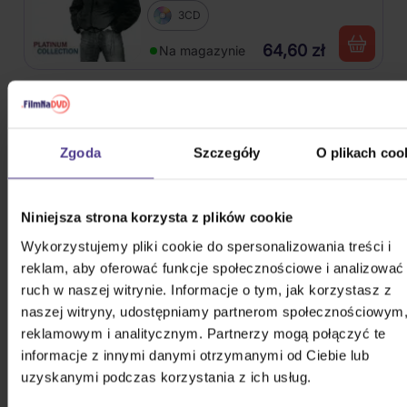
3CD
64,60 zł
Na magazynie
Kabát: Original Albums Vol. 1
Zgoda
Szczegóły
O plikach coo
4CD
84,50 zł
Na magazynie
Niniejsza strona korzysta z plików cookie
Škwor: Sečteno podtrženo Best
Wykorzystujemy pliki cookie do spersonalizowania treści i
Of
reklam, aby oferować funkcje społecznościowe i analizować
ruch w naszej witrynie. Informacje o tym, jak korzystasz z
2CD
naszej witryny, udostępniamy partnerom społecznościowym
48,80 zł
reklamowym i analitycznym. Partnerzy mogą połączyć te
Na magazynie
informacje z innymi danymi otrzymanymi od Ciebie lub
uzyskanymi podczas korzystania z ich usług.
Nirvana: Nevermind