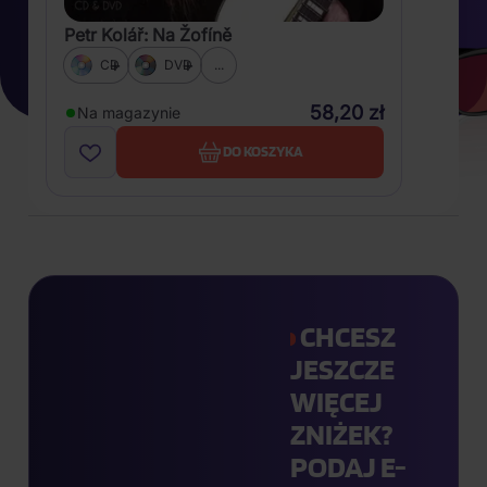
Petr Kolář: Na Žofíně
CD
DVD
...
58,20 zł
Na magazynie
DO KOSZYKA
CHCESZ
JESZCZE
WIĘCEJ
ZNIŻEK?
PODAJ E-