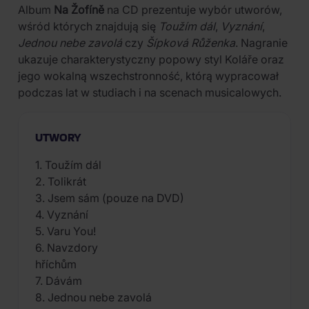
Album
Na Žofíně
na CD prezentuje wybór utworów,
wśród których znajdują się
Toužím dál
,
Vyznání
,
Jednou nebe zavolá
czy
Šípková Růženka
. Nagranie
ukazuje charakterystyczny popowy styl Koláře oraz
jego wokalną wszechstronność, którą wypracował
podczas lat w studiach i na scenach musicalowych.
UTWORY
1. Toužím dál
2. Tolikrát
3. Jsem sám (pouze na DVD)
4. Vyznání
5. Varu You!
6. Navzdory
hříchům
7. Dávám
8. Jednou nebe zavolá