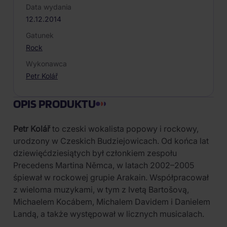
Data wydania
12.12.2014
Gatunek
Rock
Wykonawca
Petr Kolář
OPIS PRODUKTU
Petr Kolář
to czeski wokalista popowy i rockowy,
urodzony w Czeskich Budziejowicach. Od końca lat
dziewięćdziesiątych był członkiem zespołu
Precedens Martina Němca, w latach 2002–2005
śpiewał w rockowej grupie Arakain. Współpracował
z wieloma muzykami, w tym z Ivetą Bartošovą,
Michaelem Kocábem, Michalem Davidem i Danielem
Landą, a także występował w licznych musicalach.