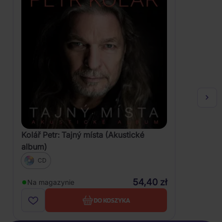
Kolář Petr: Tajný místa (Akustické
album)
CD
54,40 zł
Na magazynie
DO KOSZYKA