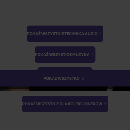
Na magazynie
(2 szt.)
POKAŻ WSZYSTKIE TECHNIKA AUDIO
BTS
1
szt.
Light Stick & Keyring
POKAŻ WSZYSTKIE MUZYKA
Stray Kids
POKAŻ WSZYSTKIE FILMY
POKAŻ WSZYSTKO
POKAŻ WSZYSTKIE DLA KOLEKCJONERÓW