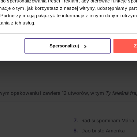
do spersonalizowania treści i reklam, aby oferować funkcje sp
ormacje o tym, jak korzystasz z naszej witryny, udostępniamy p
Partnerzy mogą połączyć te informacje z innymi danymi otrzym
nia z ich usług.
Spersonalizuj
Z
owym opakowaniu i zawiera 12 utworów, w tym
Ty falešná fra
Rád si spomínam Mária
Dao bi sto Amerika