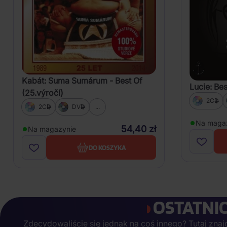
Kabát: Suma Sumárum - Best Of
Lucie: Bes
(25.výročí)
2CD
2CD
DVD
...
Na maga
54,40 zł
Na magazynie
DO KOSZYKA
OSTATNI
Zdecydowaliście się jednak na coś innego? Tutaj znajdz