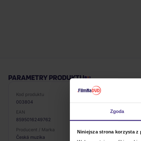
PARAMETRY PRODUKTU
Kod produktu
003804
Zgoda
EAN
8595016249762
Producent / Marka
Niniejsza strona korzysta z
Česká muzika