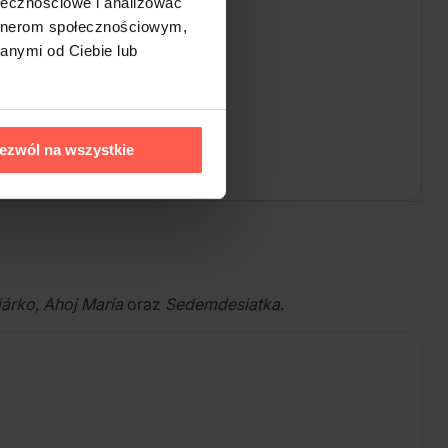
ołecznościowe i analizować
artnerom społecznościowym,
anymi od Ciebie lub
ezwól na wszystkie
járko
,
Ahoj Maria
oraz
Sedemdesiatka
.