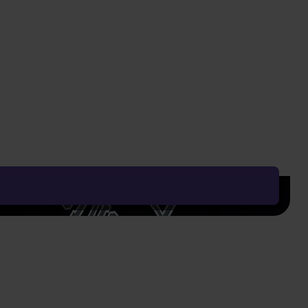
Przewidywana wysyłka
10.08.2026
31,80 zł
Wasza cena z VAT
DO KOSZYKA