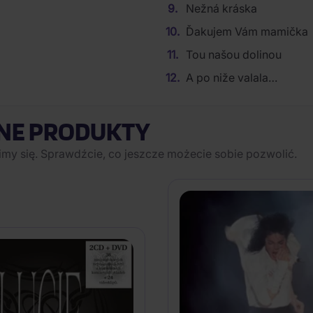
Nežná kráska
Ďakujem Vám mamička
Tou našou dolinou
A po niže valala…
NE PRODUKTY
imy się. Sprawdźcie, co jeszcze możecie sobie pozwolić.