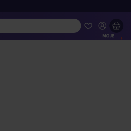
MOJE
KONTO
Twój koszyk zakupowy jest pusty
RAWDŹ NAJPOPULARNIEJSZE PRODUKTY
 jeszcze za
400,00 zł
a dostawę macie za darmo
Kontynuuj zakupy