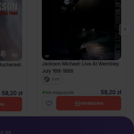
Jackson Michael: Live At Wembley
Bucharest:
July 16th 1988
DVD
58,20 zł
Na magazynie
58,20 zł
DO KOSZYKA
KA
to jak