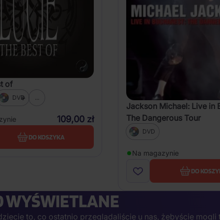
t of
DVD
...
Jackson Michael: Live in 
The Dangerous Tour
109,00 zł
zynie
DVD
DO KOSZYKA
Na magazynie
DO KOSZY
O WYŚWIETLANE
iecie to, co ostatnio przeglądaliście u nas, żebyście mogli 