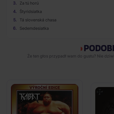
Za tú horú
Štyridsiatka
Tá slovenská chasa
Sedemdesiatka
PODOB
Że ten głos przypadł wam do gustu? Nie dziw