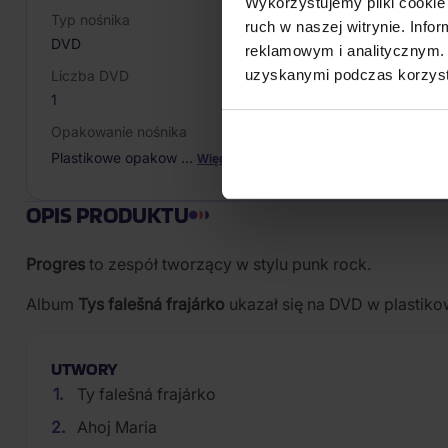
Wykorzystujemy pliki cookie 
Typ nośnika
ruch w naszej witrynie. Inf
DVD
reklamowym i analitycznym. 
uzyskanymi podczas korzysta
Liczba DVD
1
Opakowanie nośnika
Plastikowe opakow
…
Więcej
OPIS PRODUKTU
Progres
to zespół tworzący w stylu punk rock.
Album
Tys falešná frajárko
ukazał się na DVD w plastik
UTWORY
Ty falešná frajárko
Ahoj Maria