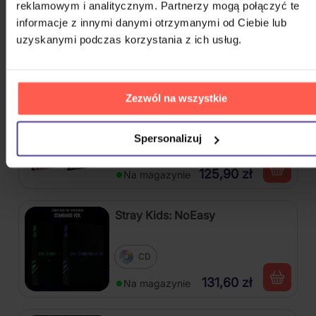
reklamowym i analitycznym. Partnerzy mogą połączyć te
informacje z innymi danymi otrzymanymi od Ciebie lub
uzyskanymi podczas korzystania z ich usług.
4CD
84,50 zł
Na magazynie
Zezwól na wszystkie
Stray Kids: Maxident
Spersonalizuj
CD
125,90 zł
Na magazynie
Stray Kids: NoEasy
CD
131,60 zł
Na magazynie