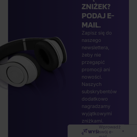
ZNIŻEK?
PODAJ E-
MAIL.
Zapisz się do
naszego
newslettera,
żeby nie
przegapić
promocji ani
nowości.
Naszych
subskrybentów
dodatkowo
nagradzamy
wyjątkowymi
zniżkami.
Wprowadź
WYŚLIJ
swój e-
mail