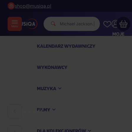
shop@musiqa.pl
Michael Jac
|
MOJE
KONTO
KALENDARZ WYDAWNICZY
Twój koszyk zakupowy jest pusty
WYKONAWCY
SPRAWDŹ NAJPOPULARNIEJSZE PRODUKTY
MUZYKA
Kup jeszcze za
400,00 zł
a dostawę macie za
darmo
FILMY
MUZYKA
Kontynuuj zakupy
DLA KOLEKCJONERÓW