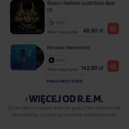
Škwor: Sečteno podtrženo Best
Of
2CD
48,80 zł
Na magazynie
Nirvana: Nevermind
Vinyl
142,90 zł
Na magazynie
POKAŻ WSZYSTKIE
WIĘCEJ OD R.E.M.
Że ten głos przypadł wam do gustu? Nie dziwimy się.
Sprawdźcie, co jeszcze możecie sobie pozwolić.