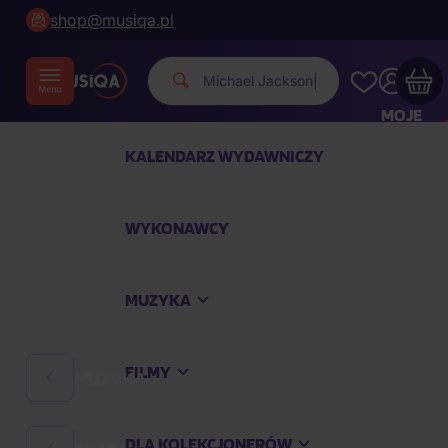
shop@musiqa.pl
Michael Jacks
|
MOJE
KONTO
KALENDARZ WYDAWNICZY
Twój koszyk zakupowy jest pusty
WYKONAWCY
SPRAWDŹ NAJPOPULARNIEJSZE PRODUKTY
MUZYKA
Kup jeszcze za
400,00 zł
a dostawę macie za
darmo
FILMY
MUZYKA
Kontynuuj zakupy
DLA KOLEKCJONERÓW