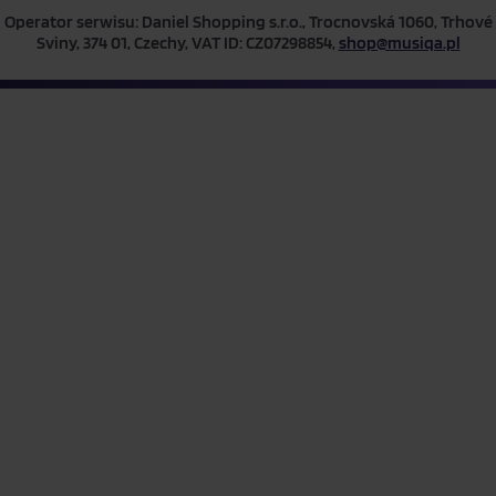
Operator serwisu: Daniel Shopping s.r.o., Trocnovská 1060, Trhové
Sviny, 374 01, Czechy, VAT ID: CZ07298854,
shop@musiqa.pl