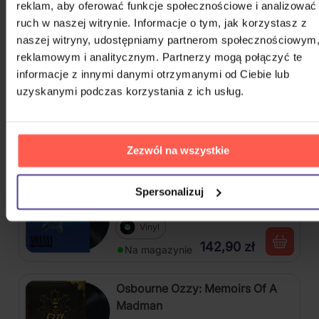
reklam, aby oferować funkcje społecznościowe i analizować
4CD
ruch w naszej witrynie. Informacje o tym, jak korzystasz z
naszej witryny, udostępniamy partnerom społecznościowym
84,50 zł
Na magazynie
reklamowym i analitycznym. Partnerzy mogą połączyć te
informacje z innymi danymi otrzymanymi od Ciebie lub
Škwor: Sečteno podtrženo Best
uzyskanymi podczas korzystania z ich usług.
Of
2CD
Zezwól na wszystkie
48,80 zł
Na magazynie
Spersonalizuj
Nirvana: Nevermind
Vinyl
142,90 zł
Na magazynie
Osbourne Ozzy: Memoirs Of A
Madman