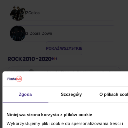
2Cellos
3 Doors Down
POKAŻ WSZYSTKIE
ROCK 2010 - 2020
Landa Daniel: Platinum collection
3CD
Zgoda
Szczegóły
O plikach coo
64,60 zł
Na magazynie
Niniejsza strona korzysta z plików cookie
Kabát: Original Albums Vol. 1
Wykorzystujemy pliki cookie do spersonalizowania treści i