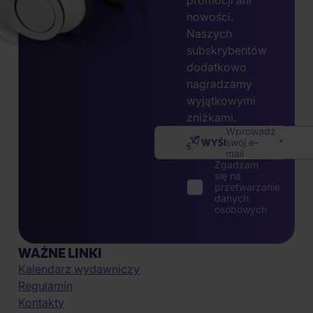
promocji ani
nowości.
Naszych
subskrybentów
dodatkowo
nagradzamy
wyjątkowymi
zniżkami.
Wprowadź
WYŚLIJ
swój e-
mail
Zgadzam
się na
przetwarzanie
danych
osobowych
WAŻNE LINKI
Kalendarz wydawniczy
Regulamin
Kontakty