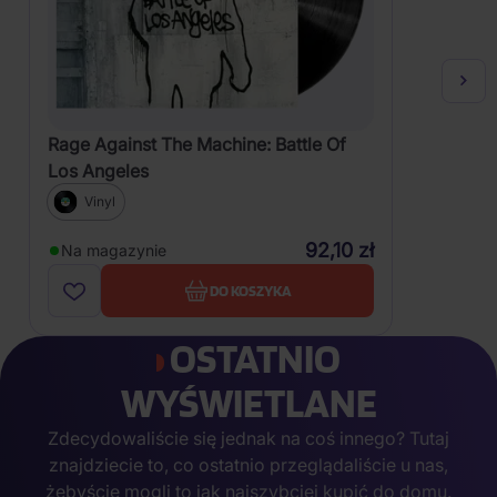
Rage Against The Machine: Battle Of
Los Angeles
Vinyl
92,10 zł
Na magazynie
DO KOSZYKA
OSTATNIO
WYŚWIETLANE
Zdecydowaliście się jednak na coś innego? Tutaj
znajdziecie to, co ostatnio przeglądaliście u nas,
żebyście mogli to jak najszybciej kupić do domu.