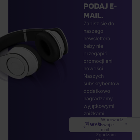
PODAJ E-
MAIL.
Zapisz się do
naszego
newslettera,
żeby nie
przegapić
promocji ani
nowości.
Naszych
subskrybentów
dodatkowo
nagradzamy
wyjątkowymi
zniżkami.
Wprowadź
WYŚLIJ
swój e-
mail
Zgadzam
się na