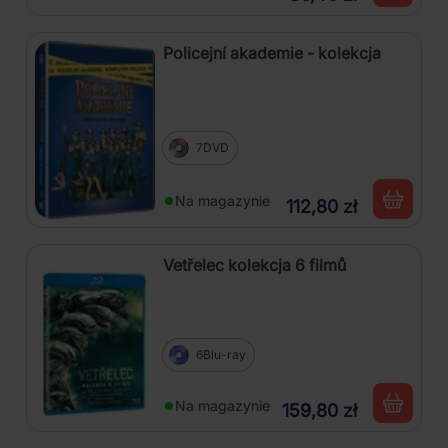
Policejní akademie - kolekcja
7DVD
Na magazynie
112,80 zł
Vetřelec kolekcja 6 filmů
6Blu-ray
Na magazynie
159,80 zł