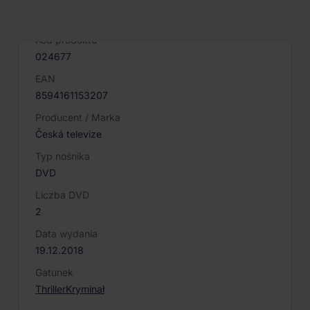
PARAMETRY PRODUKTU
Kod produktu
024677
EAN
8594161153207
Producent / Marka
Česká televize
Typ nośnika
DVD
Liczba DVD
2
Data wydania
19.12.2018
Gatunek
Thriller
Kryminał