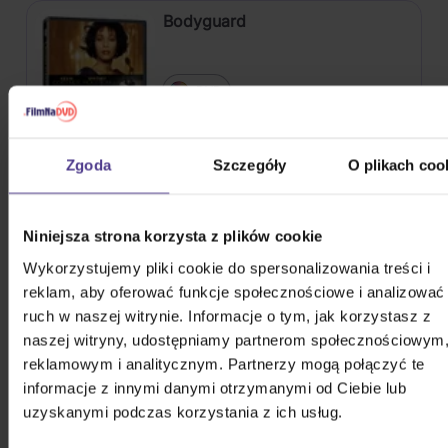
Bodyguard
DVD
W drodze -
Przyjmujemy do
16,80 zł
Zgoda
Szczegóły
O plikach coo
magazynu
Steven Seagal kolekcja
Niniejsza strona korzysta z plików cookie
Wykorzystujemy pliki cookie do spersonalizowania treści i
reklam, aby oferować funkcje społecznościowe i analizować
ruch w naszej witrynie. Informacje o tym, jak korzystasz z
9DVD
naszej witryny, udostępniamy partnerom społecznościowym
reklamowym i analitycznym. Partnerzy mogą połączyć te
Na magazynie
112,80 zł
informacje z innymi danymi otrzymanymi od Ciebie lub
uzyskanymi podczas korzystania z ich usług.
POKAŻ WSZYSTKIE