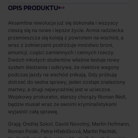
OPIS PRODUKTU
Aksamitna rewolucja już się dokonała i wszyscy
cieszą się na nowe i lepsze życie. Armia radziecka
przemieszcza się koleją z powrotem na wschód, a
wraz z żołnierzami podróżuje mnóstwo broni,
amunicji, części zamiennych i cennych rzeczy.
Dwóch młodych studentów właśnie testuje nowy
system śledzenia i odkrywa, że niektóre wagony
podczas jazdy na wschód znikają. Gdy próbują
dotrzeć do sedna sprawy, jeden zostaje znaleziony
martwy, a drugi najwyraźniej jest w ucieczce.
Wojskowy prokurator, starszy chorąży Roman Rédl,
będzie musiał wraz ze swoimi kryminalistykami
wyjaśnić całą sprawę.
Grają: Ondřej Sokol, David Novotný, Martin Hofmann,
Roman Polák, Petra Hřebíčková, Martin Pechlát,