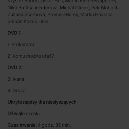
Kryštof Bartoš, Oskar Hes, Martin Evžen Kyšperský,
Nika Brettschneiderová, Michal Isteník, Petr Motloch,
Zuzana Ščerbová, Přemysl Bureš, Martin Havelka,
Štěpán Kozub i inni
DVD 1:
1. Prokurator
2. Komu można ufać?
DVD 2:
3. Ivana
4. Groza
Ukryte napisy dla niesłyszących
Dźwięk:
czeski
Czas trwania:
4 godz. 35 min.