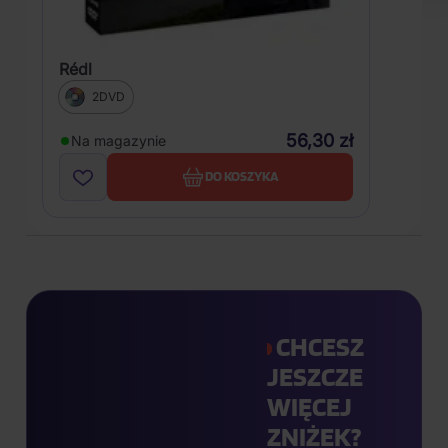
Rédl
2DVD
56,30 zł
Na magazynie
DO KOSZYKA
CHCESZ
JESZCZE
WIĘCEJ
ZNIŻEK?