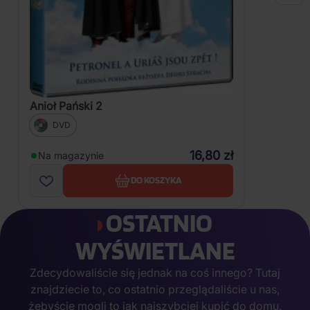
Anioł Pański 2
DVD
16,80 zł
Na magazynie
DO KOSZYKA
OSTATNIO
WYŚWIETLANE
Zdecydowaliście się jednak na coś innego? Tutaj
znajdziecie to, co ostatnio przeglądaliście u nas,
żebyście mogli to jak najszybciej kupić do domu.