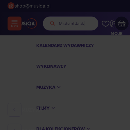
shop@musiqa.pl
Michael Jackson.
|
MOJE
KONTO
KALENDARZ WYDAWNICZY
Twój koszyk zakupowy jest pusty
WYKONAWCY
SPRAWDŹ NAJPOPULARNIEJSZE PRODUKTY
MUZYKA
Kup jeszcze za
400,00 zł
a dostawę macie za
darmo
FILMY
MUZYKA
Kontynuuj zakupy
DLA KOLEKCJONERÓW