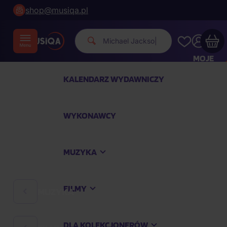
shop@musiqa.pl
Michael Jack
|
MOJE
KONTO
KALENDARZ WYDAWNICZY
Twój koszyk zakupowy jest pusty
WYKONAWCY
SPRAWDŹ NAJPOPULARNIEJSZE PRODUKTY
MUZYKA
Kup jeszcze za
400,00 zł
a dostawę macie za
darmo
FILMY
MUZYKA
Kontynuuj zakupy
DLA KOLEKCJONERÓW