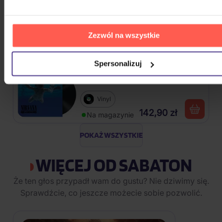
Škwor: Sečteno podtrženo Best
Of
Zezwól na wszystkie
2CD
48,80 zł
Na magazynie
Spersonalizuj
Nirvana: Nevermind
Vinyl
142,90 zł
Na magazynie
POKAŻ WSZYSTKIE
WIĘCEJ OD SABATON
Że ten głos przypadł wam do gustu? Nie dziwimy się.
Sprawdźcie, co jeszcze możecie sobie pozwolić.