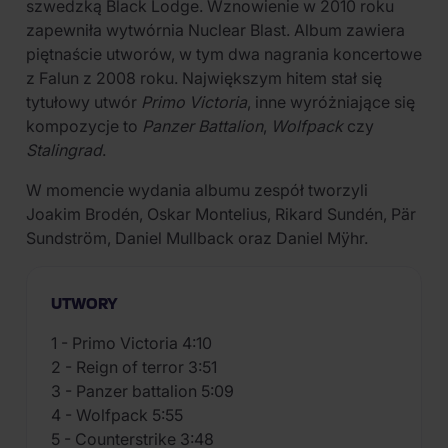
szwedzką Black Lodge. Wznowienie w 2010 roku
zapewniła wytwórnia Nuclear Blast. Album zawiera
piętnaście utworów, w tym dwa nagrania koncertowe
z Falun z 2008 roku. Największym hitem stał się
tytułowy utwór
Primo Victoria
, inne wyróżniające się
kompozycje to
Panzer Battalion
,
Wolfpack
czy
Stalingrad
.
W momencie wydania albumu zespół tworzyli
Joakim Brodén, Oskar Montelius, Rikard Sundén, Pär
Sundström, Daniel Mullback oraz Daniel Mÿhr.
UTWORY
1 - Primo Victoria 4:10
2 - Reign of terror 3:51
3 - Panzer battalion 5:09
4 - Wolfpack 5:55
5 - Counterstrike 3:48