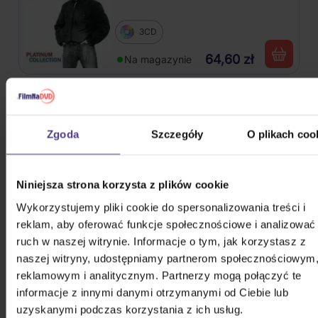
3CD
64,60 zł
Na magazynie
Kabát: Original Albums Vol. 1
Zgoda
Szczegóły
O plikach coo
4CD
84,50 zł
Na magazynie
Niniejsza strona korzysta z plików cookie
Wykorzystujemy pliki cookie do spersonalizowania treści i
Osbourne Ozzy: The Essential
reklam, aby oferować funkcje społecznościowe i analizować
Ozzy Osbourne
ruch w naszej witrynie. Informacje o tym, jak korzystasz z
naszej witryny, udostępniamy partnerom społecznościowym
2CD
reklamowym i analitycznym. Partnerzy mogą połączyć te
45,00 zł
Na magazynie
informacje z innymi danymi otrzymanymi od Ciebie lub
uzyskanymi podczas korzystania z ich usług.