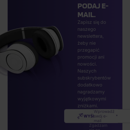
PODAJ E-
MAIL.
Zapisz się do
naszego
newslettera,
żeby nie
przegapić
promocji ani
nowości.
Naszych
subskrybentów
dodatkowo
nagradzamy
wyjątkowymi
zniżkami.
Wprowadź
WYŚLIJ
swój e-
mail
Zgadzam
się na