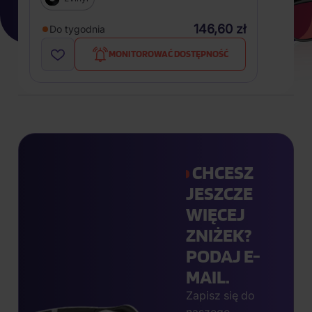
146,60 zł
Do tygodnia
MONITOROWAĆ DOSTĘPNOŚĆ
CHCESZ
JESZCZE
WIĘCEJ
ZNIŻEK?
PODAJ E-
MAIL.
Zapisz się do
naszego