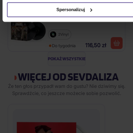
Spersonalizuj
Jackson Michael: Dangerous
2Vinyl
116,50 zł
Do tygodnia
POKAŻ WSZYSTKIE
WIĘCEJ OD SEVDALIZA
Że ten głos przypadł wam do gustu? Nie dziwimy się.
Sprawdźcie, co jeszcze możecie sobie pozwolić.