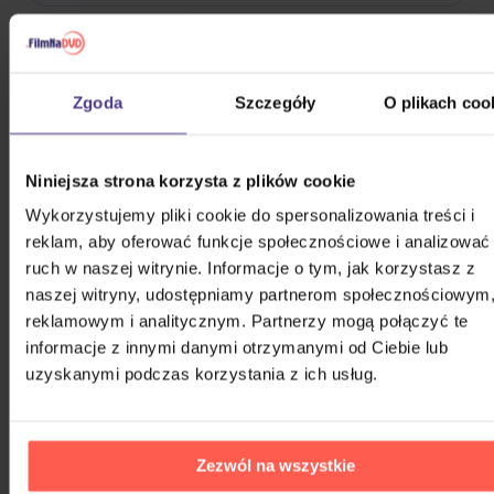
Stray Kids: NoEasy
Zgoda
Szczegóły
O plikach coo
CD
131,60 zł
Na magazynie
Niniejsza strona korzysta z plików cookie
Wykorzystujemy pliki cookie do spersonalizowania treści i
Alkehol: Platinum Collection
reklam, aby oferować funkcje społecznościowe i analizować
ruch w naszej witrynie. Informacje o tym, jak korzystasz z
3CD
naszej witryny, udostępniamy partnerom społecznościowym
64,60 zł
reklamowym i analitycznym. Partnerzy mogą połączyć te
Na magazynie
informacje z innymi danymi otrzymanymi od Ciebie lub
uzyskanymi podczas korzystania z ich usług.
Blackpink: Album
CD
Zezwól na wszystkie
141,00 zł
Na magazynie