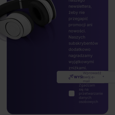
newslettera,
żeby nie
przegapić
promocji ani
nowości.
Naszych
subskrybentów
dodatkowo
nagradzamy
wyjątkowymi
zniżkami.
Wprowadź
WYŚLIJ
swój e-
mail
Zgadzam
się na
przetwarzanie
danych
osobowych