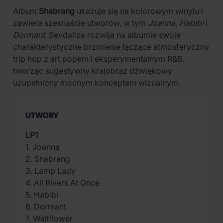
Album
Shabrang
ukazuje się na kolorowym winylu i
zawiera szesnaście utworów, w tym
Joanna
,
Habibi
i
Dormant
. Sevdaliza rozwija na albumie swoje
charakterystyczne brzmienie łączące atmosferyczny
trip hop z art popem i eksperymentalnym R&B,
tworząc sugestywny krajobraz dźwiękowy
uzupełniony mocnym konceptem wizualnym.
UTWORY
LP1
1. Joanna
2. Shabrang
3. Lamp Lady
4. All Rivers At Once
5. Habibi
6. Dormant
7. Wallflower