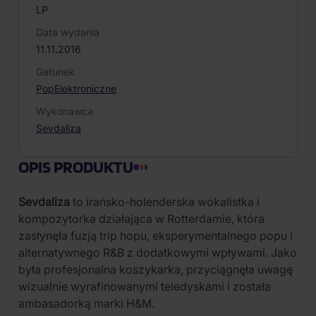
LP
Data wydania
11.11.2016
Gatunek
Pop
Elektroniczne
Wykonawca
Sevdaliza
OPIS PRODUKTU
Sevdaliza
to irańsko-holenderska wokalistka i
kompozytorka działająca w Rotterdamie, która
zasłynęła fuzją trip hopu, eksperymentalnego popu i
alternatywnego R&B z dodatkowymi wpływami. Jako
była profesjonalna koszykarka, przyciągnęła uwagę
wizualnie wyrafinowanymi teledyskami i została
ambasadorką marki H&M.